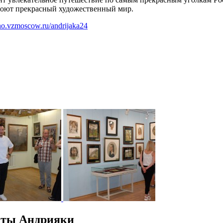
ткроют прекрасный художественный мир.
hino.vzmoscow.ru/andrijaka24
еты Андрияки