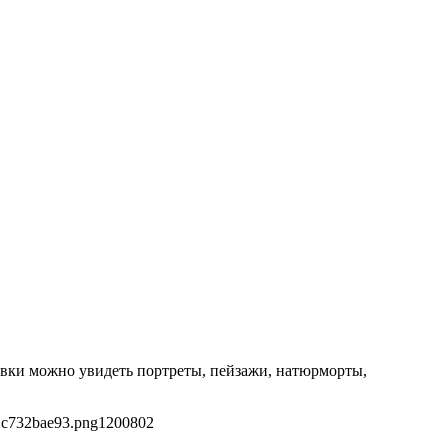
авки можно увидеть портреты, пейзажи, натюрморты,
1c732bae93.png
1200
802