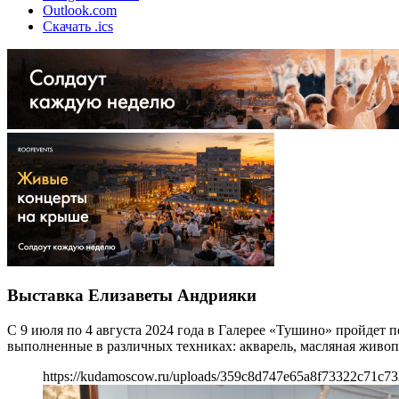
Outlook.com
Скачать .ics
Выставка Елизаветы Андрияки
С 9 июля по 4 августа 2024 года в Галерее «Тушино» пройдет
выполненные в различных техниках: акварель, масляная живопи
https://kudamoscow.ru/uploads/359c8d747e65a8f73322c71c7