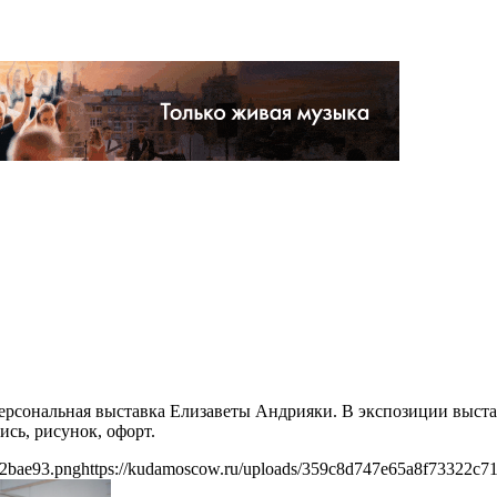
 персональная выставка Елизаветы Андрияки. В экспозиции выст
сь, рисунок, офорт.
32bae93.png
https://kudamoscow.ru/uploads/359c8d747e65a8f73322c7