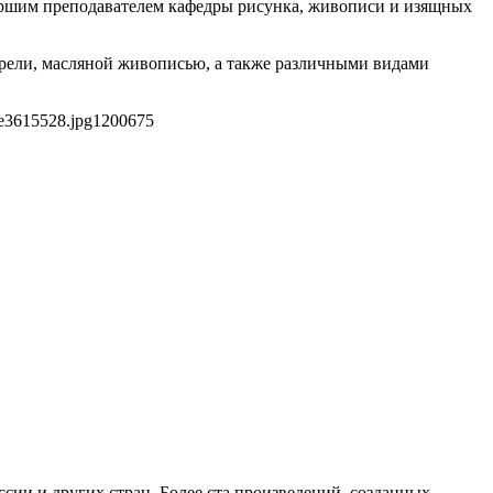
таршим преподавателем кафедры рисунка, живописи и изящных
рели, масляной живописью, а также различными видами
e3615528.jpg
1200
675
сии и других стран. Более ста произведений, созданных