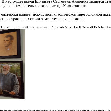
. В настоящее время Елизавета Сергеевна Андрияка является с
исунок», «Акварельная живопись», «Композиция».
мастерски владеет искусством классической многослойной аква
ения отражены в серии замечательных пейзажей.
615528.jpg
https://kudamoscow.ru/uploads/eb2b12c876cecd60c63ecf1e
ит увлекательное путешествие по самым прекрасным уголкам Рос