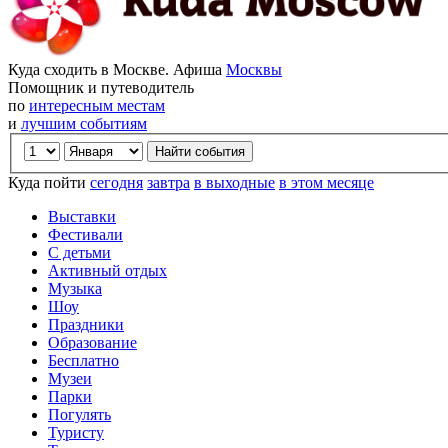
Куда сходить в Москве. Афиша
Москвы
Помощник и путеводитель
по
интересным местам
и
лучшим событиям
Куда пойти
сегодня
завтра
в выходные
в этом месяце
Выставки
Фестивали
С детьми
Активный отдых
Музыка
Шоу
Праздники
Образование
Бесплатно
Музеи
Парки
Погулять
Туристу