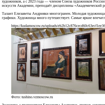
художников, а с 2023 года — членом Союза художников России
искусств Академии, преподаёт дисциплины «Академический р
Талант Елизаветы Андрияки многогранен. Молодая художница 
графики. Художница много путешествует. Самые яркие впечатл
https://kudamoscow.ru/uploads/eb2b12c876cecd60c63ecf1ee3
Фото: tushino.vzmoscow.ru
Знакомясь с творчеством Елизаветы Андрияки, зритель соверш