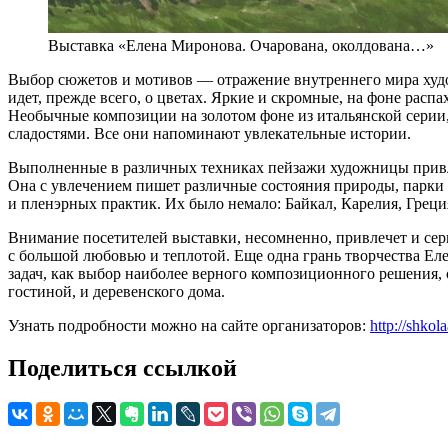
Выставка «Елена Миронова. Очарована, околдована…»
Выбор сюжетов и мотивов — отражение внутреннего мира худо
идет, прежде всего, о цветах. Яркие и скромные, на фоне ра
Необычные композиции на золотом фоне из итальянской серии
сладостями. Все они напоминают увлекательные истории.
Выполненные в различных техниках пейзажи художницы привл
Она с увлечением пишет различные состояния природы, парки 
и пленэрных практик. Их было немало: Байкал, Карелия, Греци
Внимание посетителей выставки, несомненно, привлечет и се
с большой любовью и теплотой. Еще одна грань творчества Е
задач, как выбор наиболее верного композиционного решения, 
гостиной, и деревенского дома.
Узнать подробности можно на сайте организаторов:
http://shko
Поделиться ссылкой