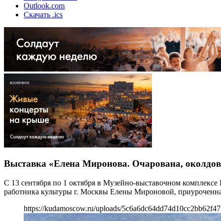
Outlook.com
Скачать .ics
Выставка «Елена Миронова. Очарована, околдо
С 13 сентября по 1 октября в Музейно-выставочном комплексе
работника культуры г. Москвы Елены Мироновой, приуроченна
https://kudamoscow.ru/uploads/5c6a6dc64dd74d10cc2bb62f47