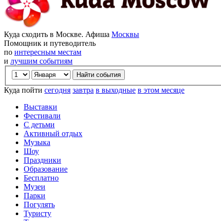
Куда сходить в Москве. Афиша
Москвы
Помощник и путеводитель
по
интересным местам
и
лучшим событиям
Куда пойти
сегодня
завтра
в выходные
в этом месяце
Выставки
Фестивали
С детьми
Активный отдых
Музыка
Шоу
Праздники
Образование
Бесплатно
Музеи
Парки
Погулять
Туристу