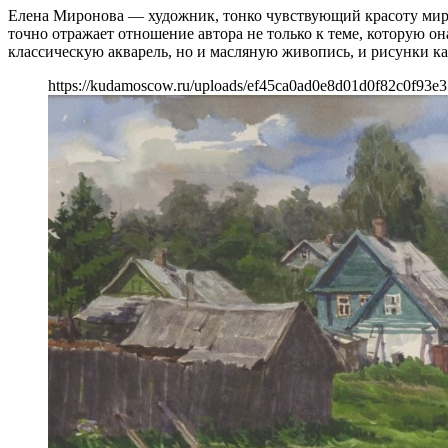
Елена Миронова — художник, тонко чувствующий красоту мира и
точно отражает отношение автора не только к теме, которую о
классическую акварель, но и масляную живопись, и рисунки к
https://kudamoscow.ru/uploads/ef45ca0ad0e8d01d0f82c0f93e3