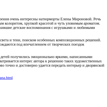
зрения очень интересны натюрморты Елены Мироновой. Речь
ным колоритом, хрупкой красотой и чуть уловимым ароматом.
, ожившие детские воспоминания с игрушками и любимыми
света и тени, поиском особенных композиционных решений.
ождаются под впечатлением от творческих поездок
ы детей получились эмоционально яркими, написанными
матривается интерес автора к решению таких художественных
во точно и достоверно удается передать интерьер и дворянской
ana.html