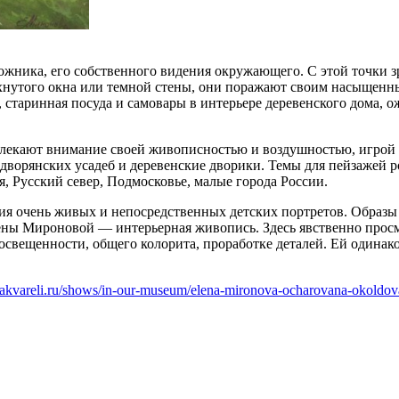
жника, его собственного видения окружающего. С этой точки 
спахнутого окна или темной стены, они поражают своим насыщен
, старинная посуда и самовары в интерьере деревенского дома
екают внимание своей живописностью и воздушностью, игрой 
дворянских усадеб и деревенские дворики. Темы для пейзажей р
я, Русский север, Подмосковье, малые города России.
рия очень живых и непосредственных детских портретов. Образ
лены Мироновой — интерьерная живопись. Здесь явственно прос
освещенности, общего колорита, проработке деталей. Ей одинако
laakvareli.ru/shows/in-our-museum/elena-mironova-ocharovana-okoldov