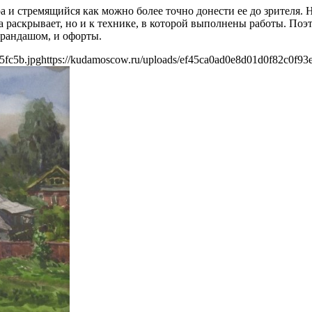
 стремящийся как можно более точно донести ее до зрителя. На
на раскрывает, но и к технике, в которой выполнены работы. По
арандашом, и офорты.
5fc5b.jpg
https://kudamoscow.ru/uploads/ef45ca0ad0e8d01d0f82c0f93