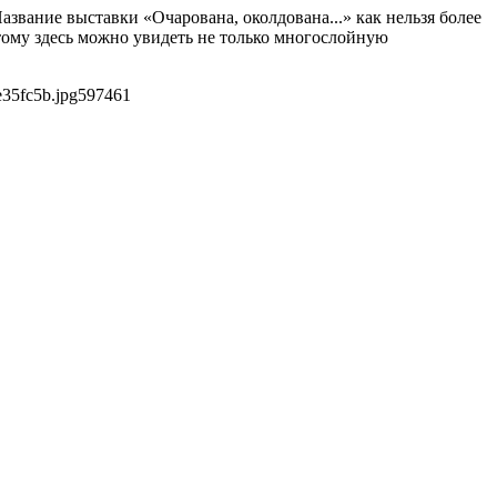
звание выставки «Очарована, околдована...» как нельзя более
этому здесь можно увидеть не только многослойную
e35fc5b.jpg
597
461