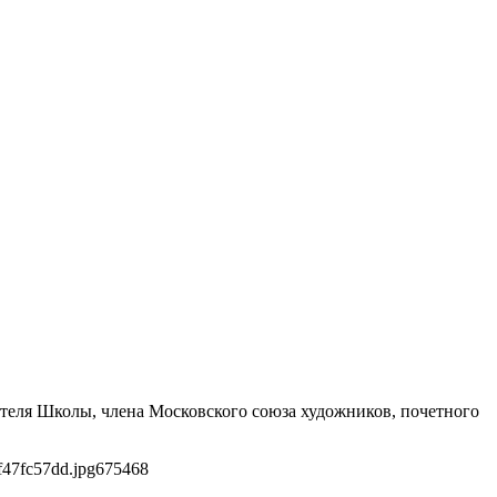
теля Школы, члена Московского союза художников, почетного
f47fc57dd.jpg
675
468