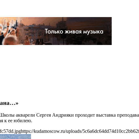
вана…»
 Школы акварели Сергея Андрияки проходит выставка преподава
я к ее юбилею.
fc57dd.jpg
https://kudamoscow.ru/uploads/5c6a6dc64dd74d10cc2bb62