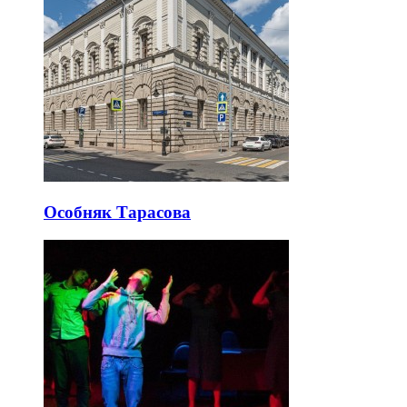
Особняк Тарасова