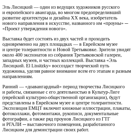
Эль Лисицкий — один из ведущих художников русского
и европейского авангарда, во многом предопределивший
развитие архитектуры и дизайна XX века, изобретатель
нового направления в искусстве, названного им «проуны» ─
«Проект утверждения нового».
Выставка будет состоять из двух частей и проходить
одновременно на двух площадках — в Еврейском музее
и центре толерантности и Новой Третьяковке. Зрители увидят
около 400 экспонатов из собрания Третьяковской галереи,
западных музеев, и частных коллекций. Выставка «Эль
Лисицкий. El Lissitzky» воссоздаст творческий путь
художника, уделяя равное внимание всем его этапам и разным
направлениям.
Ранний — «доавангардный» период творчества Лисицкого
и работы, связанные с его деятельностью в Культур-Лиге
(еврейской культурно-общественной организации), будут
представлены в Еврейском музее и центре толерантности.
Экспозиция ЕМЦТ включит книжные иллюстрации, плакаты,
фотоколлажи, фотомонтажи, рукописи, документальные
фотографии, а также ряд проунов Лисицкого из ГТГ
и РГАЛИ ─ выставочного помещения, разработанного
Лисицким для демонстрации своих работ.