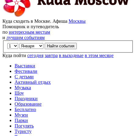
Куда сходить в Москве. Афиша
Москвы
Помощник и путеводитель
по
интересным местам
и
лучшим событиям
Куда пойти
сегодня
завтра
в выходные
в этом месяце
Выставки
Фестивали
С детьми
Активный отдых
Музыка
Шоу
Праздники
Образование
Бесплатно
Музеи
Парки
Погулять
Туристу