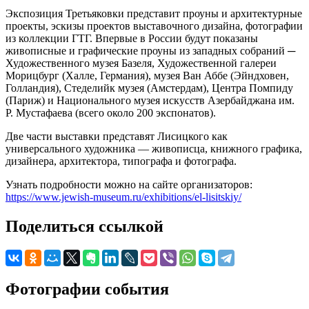
Экспозиция Третьяковки представит проуны и архитектурные
проекты, эскизы проектов выставочного дизайна, фотографии
из коллекции ГТГ. Впервые в России будут показаны
живописные и графические проуны из западных собраний ─
Художественного музея Базеля, Художественной галереи
Морицбург (Халле, Германия), музея Ван Аббе (Эйндховен,
Голландия), Стеделийк музея (Амстердам), Центра Помпиду
(Париж) и Национального музея искусств Азербайджана им.
Р. Мустафаева (всего около 200 экспонатов).
Две части выставки представят Лисицкого как
универсального художника — живописца, книжного графика,
дизайнера, архитектора, типографа и фотографа.
Узнать подробности можно на сайте организаторов:
https://www.jewish-museum.ru/exhibitions/el-lisitskiy/
Поделиться ссылкой
Фотографии события