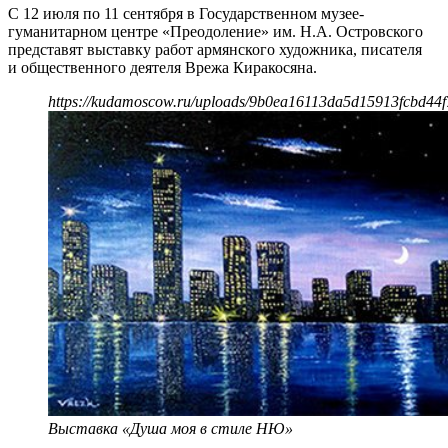
С 12 июля по 11 сентября в Государственном музее-
гуманитарном центре «Преодоление» им. Н.А. Островского
представят выставку работ армянского художника, писателя
и общественного деятеля Врежа Киракосяна.
https://kudamoscow.ru/uploads/9b0ea16113da5d15913fcbd44f
Выставка «Душа моя в стиле НЮ»