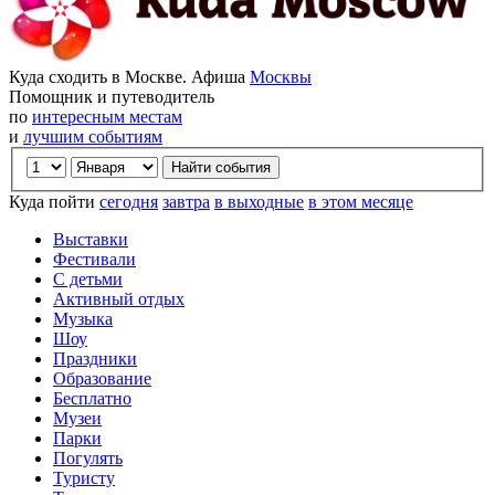
Куда сходить в Москве. Афиша
Москвы
Помощник и путеводитель
по
интересным местам
и
лучшим событиям
Куда пойти
сегодня
завтра
в выходные
в этом месяце
Выставки
Фестивали
С детьми
Активный отдых
Музыка
Шоу
Праздники
Образование
Бесплатно
Музеи
Парки
Погулять
Туристу