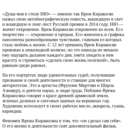
«Душа моя в стиле НЮ» — именно так Вреж Киракосян
назвал свою автобиографическую повесть, вышедшую в свет
и вошедшую в лонг-лист Русской премии в 2014 году. НЮ —
значит откровение. Вреж Киракосян откровенен во всем. Его
творчество — откровение и прорыв. Его живопись и графика
наполнены разнообразными чувствами, главным из которых
стала любовь к жизни. С 12 лет ереванец Вреж Киракосян
прикован к инвалидной коляске, но это никогда не мешало
ему ощущать дыхание каждого дня, уметь увидеть в нем
красоту и стремиться «сделать свою жизнь полезной», быть
равным среди равных.
На его портретах люди удивительных судеб, получившие
признание в своей деятельности и ставшие для многих
авторитетом. Это и артисты (Фрунзик Мкртчян и Шарль
Азнавур), и деятели науки, и люди труда. Пейзажи Врежа
Киракосяна говорят о красе древней армянской земли,
зеленых долинах и снеговых шапках на вершинах гор.
Художник использует в своих работах масло, акварель, гуашь,
карандаш.
Феномен Врежа Киракосяна в том, что «он сделал сам себя».
О его жизни и деятельности снят документальный фильм,