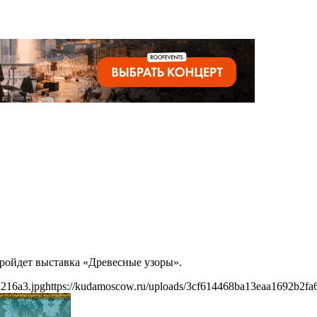
 пройдет выставка «Древесные узоры».
a216a3.jpg
https://kudamoscow.ru/uploads/3cf614468ba13eaa1692b2fa