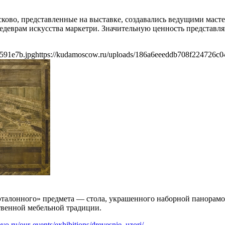
ково, представленные на выставке, создавались ведущими маст
едеврам искусства маркетри. Значительную ценность представл
591e7b.jpg
https://kudamoscow.ru/uploads/186a6eeeddb708f224726c0
«эталонного» предмета — стола, украшенного наборной панорам
ственной мебельной традиции.
ovo.ru/our-events/exhibitions/drevesnie_uzori/