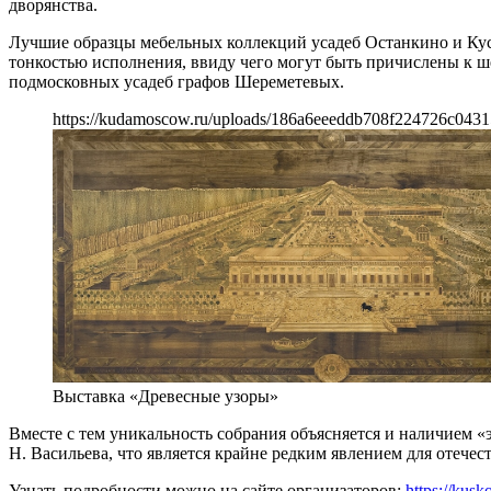
дворянства.
Лучшие образцы мебельных коллекций усадеб Останкино и Кус
тонкостью исполнения, ввиду чего могут быть причислены к ш
подмосковных усадеб графов Шереметевых.
https://kudamoscow.ru/uploads/186a6eeeddb708f224726c0431
Выставка «Древесные узоры»
Вместе с тем уникальность собрания объясняется и наличием 
Н. Васильева, что является крайне редким явлением для отече
Узнать подробности можно на сайте организаторов:
https://kusk