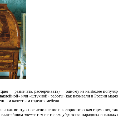
rquer — размечать, расчерчивать) — одному из наиболее популя
«наклейной» или «штучной» работы (как называли в России марк
енным качествам изделия мебели.
али как виртуозное исполнение и колористическая гармония, та
ь важнейшим элементом не только убранства парадных и жилых и