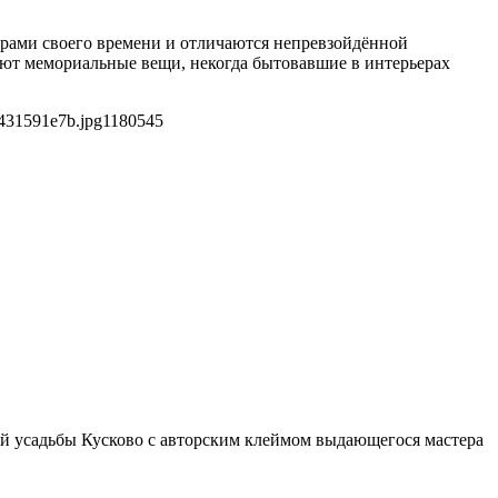
ерами своего времени и отличаются непревзойдённой
яют мемориальные вещи, некогда бытовавшие в интерьерах
431591e7b.jpg
1180
545
ой усадьбы Кусково с авторским клеймом выдающегося мастера