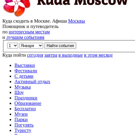
Куда сходить в Москве. Афиша
Москвы
Помощник и путеводитель
по
интересным местам
и
лучшим событиям
Куда пойти
сегодня
завтра
в выходные
в этом месяце
Выставки
Фестивали
С детьми
Активный отдых
Музыка
Шоу
Праздники
Образование
Бесплатно
Музеи
Парки
Погулять
Туристу