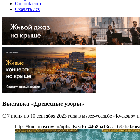
Outlook.com
Скачать .ics
Выставка «Древесные узоры»
С 7 июня по 10 сентября 2023 года в музее-усадьбе «Кусково»
https://kudamoscow.ru/uploads/3cf614468ba13eaa1692b2fa6e