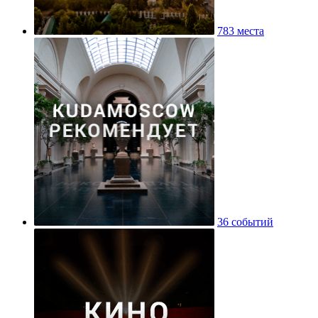
783 места
36 событий