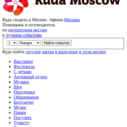
Куда сходить в Москве. Афиша
Москвы
Помощник и путеводитель
по
интересным местам
и
лучшим событиям
Куда пойти
сегодня
завтра
в выходные
в этом месяце
Выставки
Фестивали
С детьми
Активный отдых
Музыка
Шоу
Праздники
Образование
Бесплатно
Музеи
Парки
Погулять
Туристу