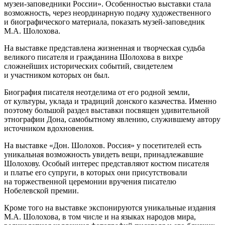
музеи-заповедники России». Особенностью выставки стала
возможность, через неординарную подачу художественного
и биографического материала, показать музей-заповедник
М.А. Шолохова.
На выставке представлена жизненная и творческая судьба
великого писателя и гражданина Шолохова в вихре
сложнейших исторических событий, свидетелем
и участником которых он был.
Биография писателя неотделима от его родной земли,
от культуры, уклада и традиций донского казачества. Именно
поэтому большой раздел выставки посвящен удивительной
этнографии Дона, самобытному явлению, служившему автору
источником вдохновения.
На выставке «Дон. Шолохов. Россия» у посетителей есть
уникальная возможность увидеть вещи, принадлежавшие
Шолохову. Особый интерес представляют костюм писателя
и платье его супруги, в которых они присутствовали
на торжественной церемонии вручения писателю
Нобелевской премии.
Кроме того на выставке экспонируются уникальные издания
М.А. Шолохова, в том числе и на языках народов мира,