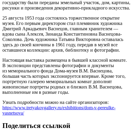
государству были переданы земельный участок, дом, картины,
рисунки и произведения декоративно-прикладного искусства.
25 августа 1953 года состоялось торжественное открытие
музея. Его первым директором стал племянник художника
Дмитрий Аркадьевич Васнецов, главным хранителем —
вдова сына Алексея, Зинаида Константиновна Васнецова-
Соколова. Дочь художника Татьяна Викторовна оставалась
здесь до своей кончины в 1961 году, передав в музей все
оставшиеся коллекции: архив, библиотеку и фотографии.
Настоящая выставка размещена в бывшей классной комнате.
В экспозиции представлены фотографии и документы
из мемориального фонда Дома-музея В.М. Васнецова,
большая часть которых экспонируется впервые. Кроме того,
портретную галерею мемориальных комнат дополнят
живописные портреты родных и близких В.М. Васнецова,
выполненные им в разные годы.
Узнать подробности можно на сайте организаторов:
https://www.tretyakovgallery.ru/exhibitions/dom-v-pereulke-
vasnetsova/
Поделиться ссылкой