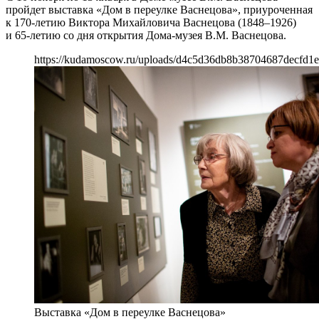
пройдет выставка «Дом в переулке Васнецова», приуроченная
к 170-летию Виктора Михайловича Васнецова (1848–1926)
и 65-летию со дня открытия Дома-музея В.М. Васнецова.
https://kudamoscow.ru/uploads/d4c5d36db8b38704687decfd1e
Выставка «Дом в переулке Васнецова»