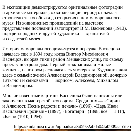
В экспозиции демонстрируются оригинальные фотографии
и архивные материалы, охватывающие период от начала
строительства особняка до открытия в нем мемориального
музея. Из живописных произведений на выставке
представлены последний автопортрет В.М. Васнецова (1913),
портреты родных и друзей художника — хранителей
и создателей музея.
История мемориального дома-музея в переулке Васнецова
началась еще в 1894 году, когда Виктор Михайлович
Васнецов, выбрав тихий район Мещанских улиц, по своему
проекту построил дом. Первый этаж занимали жилые
комнаты, на втором располагалась мастерская. Художник жил
здесь с семьей: женой Александрой Владимировной, дочерью
Татьяной и сыновьями — Борисом, Алексеем, Михаилом
и Владимиром.
Многие известные картины Васнецова были написаны или
закончены в мастерской этого дома. Среди них — «Сирин
и Алконост. Песнь радости и печали» (1896), «Царь Иван
Васильевич Грозный» (1897), «Богатыри» (1898, все — ГТГ),
«Баян» (1910, ГРМ).
https://kudamoscow.ru/uploads/ca8459e2abda04fa0909aab5fe5