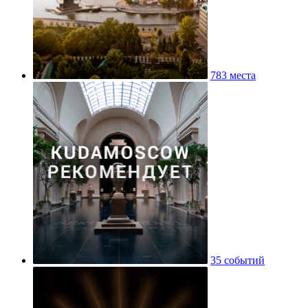
783 места
35 событий