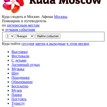
Куда сходить в Москве. Афиша
Москвы
Помощник и путеводитель
по
интересным местам
и
лучшим событиям
Куда пойти
сегодня
завтра
в выходные
в этом месяце
Выставки
Фестивали
С детьми
Активный отдых
Музыка
Шоу
Праздники
Образование
Бесплатно
Музеи
Парки
Погулять
Туристу