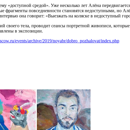
му «доступной средой». Уже несколько лет Алёна передвигается
лые фрагменты повседневности становятся недоступными, но Алё
интервью она говорит: «Выезжать на коляске в недоступный го
й своего тела, проводит сеансы портретной живописи, которые 
авлены в экспозиции.
oscow.ru/events/archive/2019/noyabr/dobro_pozhalovat/index.php