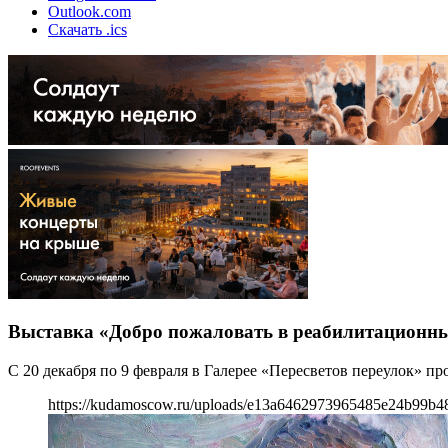
Outlook.com
Скачать .ics
Выставка «Добро пожаловать в реабилитационны
С 20 декабря по 9 февраля в Галерее «Пересветов переулок»
https://kudamoscow.ru/uploads/e13a6462973965485e24b99b4