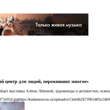
й центр для людей, переживших многое»
 пройдет выставка Алёны Лёвиной, художницы и активистки, ос
871e02d.jpg
https://kudamoscow.ru/uploads/e13a6462973965485e24b