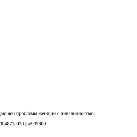
вещающей проблемы женщин с инвалидностью.
99b4871e02d.jpg
995
800