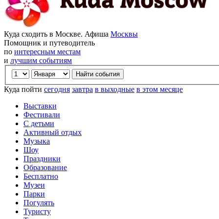
Куда сходить в Москве. Афиша
Москвы
Помощник и путеводитель
по
интересным местам
и
лучшим событиям
Куда пойти
сегодня
завтра
в выходные
в этом месяце
Выставки
Фестивали
С детьми
Активный отдых
Музыка
Шоу
Праздники
Образование
Бесплатно
Музеи
Парки
Погулять
Туристу