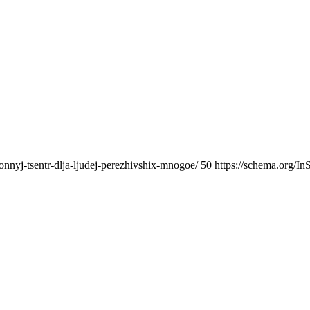
onnyj-tsentr-dlja-ljudej-perezhivshix-mnogoe/
50
https://schema.org/In