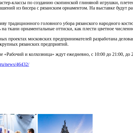
астер-классы по созданию скопинской глиняной игрушки, плетен
шений из бисера с рязанским орнаментом. На выставке будут ра
ву традиционного головного убора рязанского народного костю
 на ткани орнаментальные оттиски, как плести цветное численн
ных проектах московских предпринимателей разработана делова
 крупных рязанских предприятий.
 «Рабочий и колхозница» ждут ежедневно, с 10:00 до 21:00, до 
h.ru/news/46432/