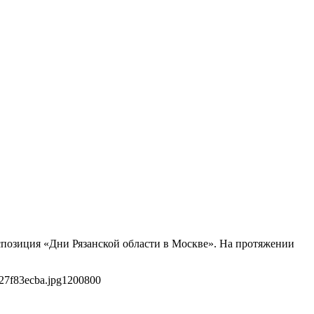
кспозиция «Дни Рязанской области в Москве». На протяжении
27f83ecba.jpg
1200
800