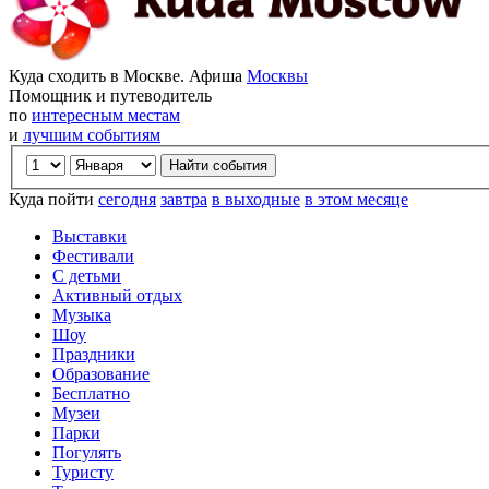
Куда сходить в Москве. Афиша
Москвы
Помощник и путеводитель
по
интересным местам
и
лучшим событиям
Куда пойти
сегодня
завтра
в выходные
в этом месяце
Выставки
Фестивали
С детьми
Активный отдых
Музыка
Шоу
Праздники
Образование
Бесплатно
Музеи
Парки
Погулять
Туристу