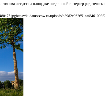
антинова создаст на площадке подлинный интерьер родительског
480a75.jpg
https://kudamoscow.ru/uploads/b39d2c962651eaf8461003f