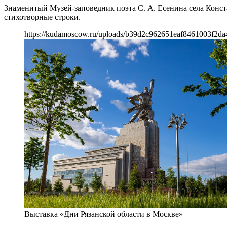
Знаменитый Музей-заповедник поэта С. А. Есенина села Конст
стихотворные строки.
https://kudamoscow.ru/uploads/b39d2c962651eaf8461003f2da
Выставка «Дни Рязанской области в Москве»