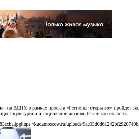
ница» на ВДНХ в рамках проекта «Регионы: открытие» пройдет э
лицы с культурной и социальной жизнью Рязанской области.
83ecba.jpg
https://kudamoscow.ru/uploads/9ac03d0d61242bf2920740b