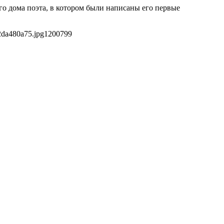
о дома поэта, в котором были написаны его первые
2da480a75.jpg
1200
799