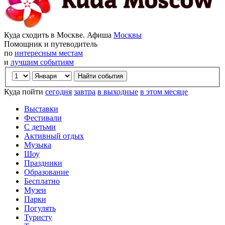
Куда сходить в Москве. Афиша
Москвы
Помощник и путеводитель
по
интересным местам
и
лучшим событиям
Куда пойти
сегодня
завтра
в выходные
в этом месяце
Выставки
Фестивали
С детьми
Активный отдых
Музыка
Шоу
Праздники
Образование
Бесплатно
Музеи
Парки
Погулять
Туристу