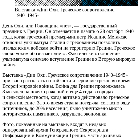
Выставка «Дни Охи. Греческое сопротивление.
1940–1945»
День Охи, или Годовщина «нет», — государственный
праздник в Греции. Он отмечается в память о 28 октября 1940
года, когда греческий премьер-министр Иоаннис Метаксас
отклонил ультиматум Италии с требованием позволить
итальянским войскам войти на территорию Греции. Греческое
слово «охи» обозначает «нет». Фактически отклонение
ультиматума означало вступление Греции во Вторую мировую
войну.
Выставка «Дни Охи. Греческое сопротивление 1940–1945»
призвана рассказать о стойкости и героизме греков во время
Второй мировой войны. Война для Греции продолжалась
8 месяцев на полях сражений и еще 4 года в городах
и сельской местности, когда активно действовало греческое
сопротивление. За это время страна потеряла, согласно ряду
источников, до 20% населения, было уничтожено много
исторических памятников, разрушена экономика.
Фото, показанные на выставке, входят в недавно
оцифрованный архив Генерального Секретариата
Информации и Коммуникаций Греции. Часть архивных