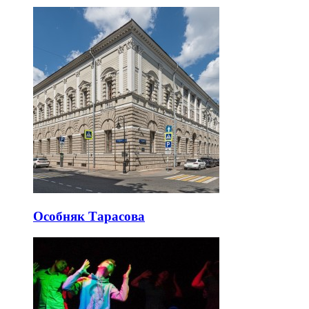
Особняк Тарасова