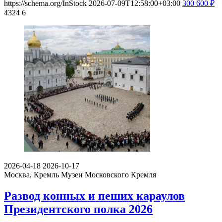
https://schema.org/InStock
2026-07-09T12:58:00+03:00
300
600
₽
4324
6
2026-04-18
2026-10-17
Москва, Кремль
Музеи Московского Кремля
Развод конных и пеших караулов
Президентского полка 2026