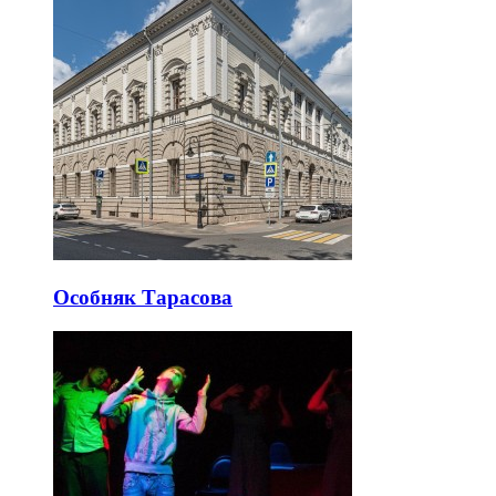
Особняк Тарасова