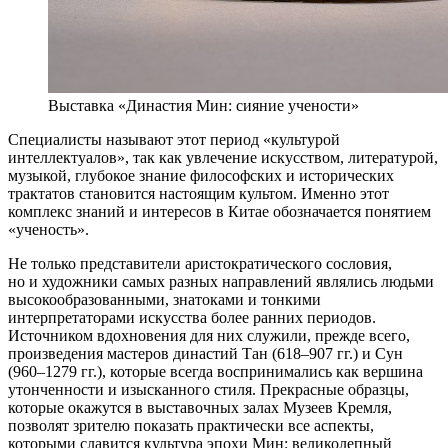
Выставка «Династия Мин: сияние учености»
Специалисты называют этот период «культурой
интеллектуалов», так как увлечение искусством, литературой,
музыкой, глубокое знание философских и исторических
трактатов становится настоящим культом. Именно этот
комплекс знаний и интересов в Китае обозначается понятием
«ученость».
Не только представители аристократического сословия,
но и художники самых разных направлений являлись людьми
высокообразованными, знатоками и тонкими
интерпретаторами искусства более ранних периодов.
Источником вдохновения для них служили, прежде всего,
произведения мастеров династий Тан (618–907 гг.) и Сун
(960–1279 гг.), которые всегда воспринимались как вершина
утонченности и изысканного стиля. Прекрасные образцы,
которые окажутся в выставочных залах Музеев Кремля,
позволят зрителю показать практически все аспекты,
которыми славится культура эпохи Мин: великолепный