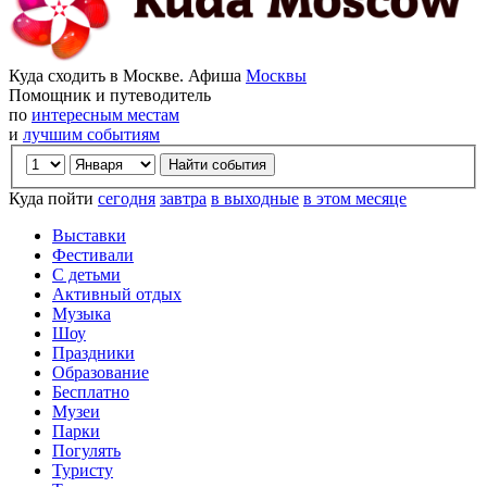
Куда сходить в Москве. Афиша
Москвы
Помощник и путеводитель
по
интересным местам
и
лучшим событиям
Куда пойти
сегодня
завтра
в выходные
в этом месяце
Выставки
Фестивали
С детьми
Активный отдых
Музыка
Шоу
Праздники
Образование
Бесплатно
Музеи
Парки
Погулять
Туристу