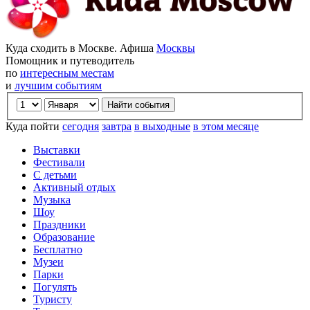
Куда сходить в Москве. Афиша
Москвы
Помощник и путеводитель
по
интересным местам
и
лучшим событиям
Куда пойти
сегодня
завтра
в выходные
в этом месяце
Выставки
Фестивали
С детьми
Активный отдых
Музыка
Шоу
Праздники
Образование
Бесплатно
Музеи
Парки
Погулять
Туристу