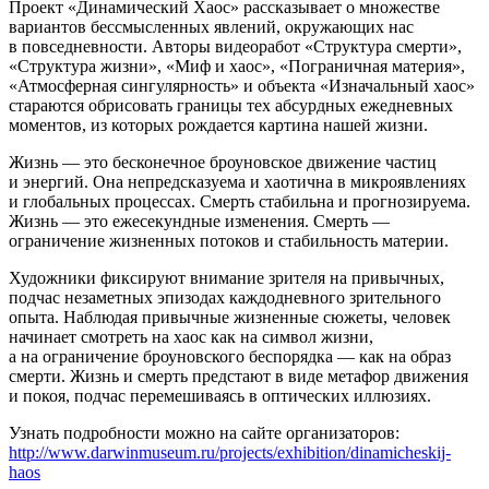
Проект «Динамический Хаос» рассказывает о множестве
вариантов бессмысленных явлений, окружающих нас
в повседневности. Авторы видеоработ «Структура смерти»,
«Структура жизни», «Миф и хаос», «Пограничная материя»,
«Атмосферная сингулярность» и объекта «Изначальный хаос»
стараются обрисовать границы тех абсурдных ежедневных
моментов, из которых рождается картина нашей жизни.
Жизнь — это бесконечное броуновское движение частиц
и энергий. Она непредсказуема и хаотична в микроявлениях
и глобальных процессах. Смерть стабильна и прогнозируема.
Жизнь — это ежесекундные изменения. Смерть —
ограничение жизненных потоков и стабильность материи.
Художники фиксируют внимание зрителя на привычных,
подчас незаметных эпизодах каждодневного зрительного
опыта. Наблюдая привычные жизненные сюжеты, человек
начинает смотреть на хаос как на символ жизни,
а на ограничение броуновского беспорядка — как на образ
смерти. Жизнь и смерть предстают в виде метафор движения
и покоя, подчас перемешиваясь в оптических иллюзиях.
Узнать подробности можно на сайте организаторов:
http://www.darwinmuseum.ru/projects/exhibition/dinamicheskij-
haos