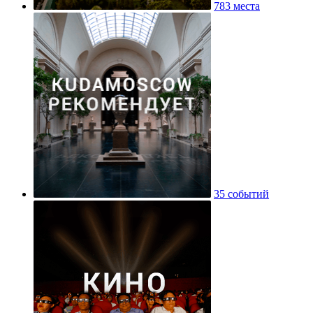
783 места
35 событий