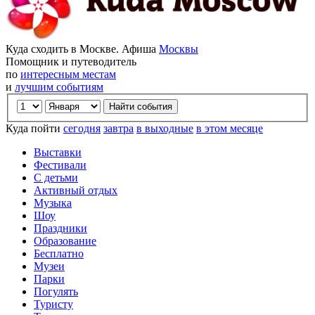
Куда сходить в Москве. Афиша
Москвы
Помощник и путеводитель
по
интересным местам
и
лучшим событиям
Куда пойти
сегодня
завтра
в выходные
в этом месяце
Выставки
Фестивали
С детьми
Активный отдых
Музыка
Шоу
Праздники
Образование
Бесплатно
Музеи
Парки
Погулять
Туристу