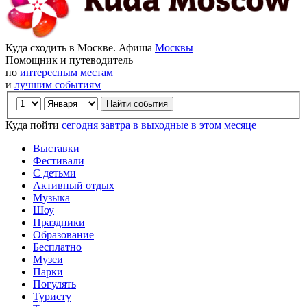
Куда сходить в Москве. Афиша
Москвы
Помощник и путеводитель
по
интересным местам
и
лучшим событиям
Куда пойти
сегодня
завтра
в выходные
в этом месяце
Выставки
Фестивали
С детьми
Активный отдых
Музыка
Шоу
Праздники
Образование
Бесплатно
Музеи
Парки
Погулять
Туристу