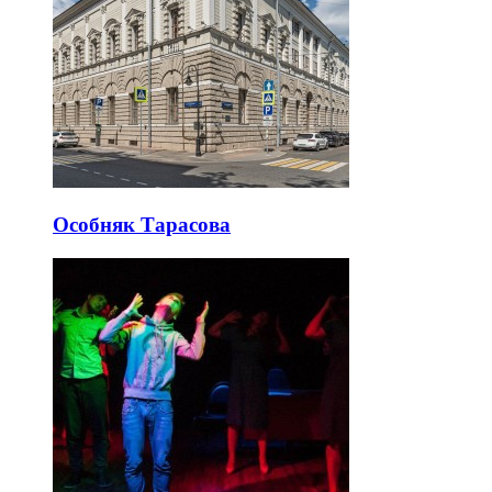
Особняк Тарасова