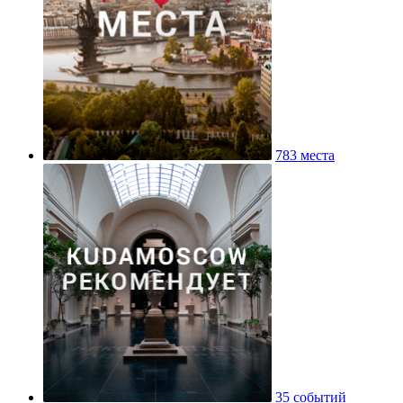
783 места
35 событий