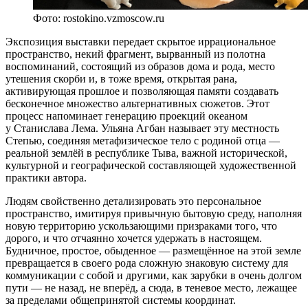
Фото: rostokino.vzmoscow.ru
Экспозиция выставки передает скрытое иррациональное
пространство, некий фрагмент, вырванный из полотна
воспоминаний, состоящий из образов дома и рода, место
утешения скорби и, в тоже время, открытая рана,
активирующая прошлое и позволяющая памяти создавать
бесконечное множество альтернативных сюжетов. Этот
процесс напоминает генерацию проекций океаном
у Станислава Лема. Ульяна Агбан называет эту местность
Степью, соединяя метафизическое тело с родиной отца —
реальной землёй в республике Тыва, важной исторической,
культурной и географической составляющей художественной
практики автора.
Людям свойственно детализировать это персональное
пространство, имитируя привычную бытовую среду, наполняя
новую территорию ускользающими призраками того, что
дорого, и что отчаянно хочется удержать в настоящем.
Будничное, простое, обыденное — размещённое на этой земле
превращается в своего рода сложную знаковую систему для
коммуникации с собой и другими, как зарубки в очень долгом
пути — не назад, не вперёд, а сюда, в теневое место, лежащее
за пределами общепринятой системы координат.