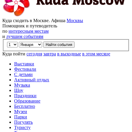
Куда сходить в Москве. Афиша
Москвы
Помощник и путеводитель
по
интересным местам
и
лучшим событиям
Куда пойти
сегодня
завтра
в выходные
в этом месяце
Выставки
Фестивали
С детьми
Активный отдых
Музыка
Шоу
Праздники
Образование
Бесплатно
Музеи
Парки
Погулять
Туристу