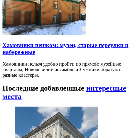
Хамовники пешком: музеи, старые переулки и
набережные
Хамовники нельзя удобно пройти по прямой: музейные
кварталы, Новодевичий ансамбль и Лужники образуют
разные кластеры.
Последние добавленные
интересные
места