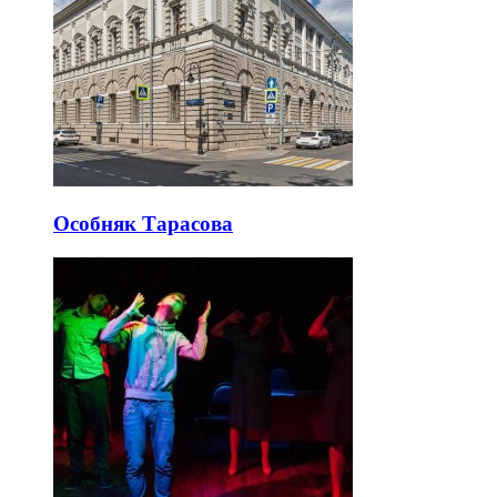
Особняк Тарасова