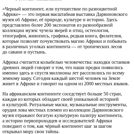
«Черный континент, или путешествие по разноцветной
Африке» — это первая масштабная выставка Дарвиновского
музея об Африке, её природе, культуре и истории. Здесь
представлено более 200 экспонатов из разнообразной
коллекции музея: чучела зверей и птиц, остеология,
этнография, живопись, графика, редкая книга, филателия,
которые позволят почувствовать магию Африки и побывать
в различных уголках континента — от тропических лесов
до саванн и пустынь.
Африка считается колыбелью человечества: находки останков
древних людей говорят о том, что наши предки появились
именно здесь и спустя миллионы лет расселились по всему
земному шару. Сегодня каждый шестой человек на Земле
живет в Африке и говорит на одном из 2000 местных языков.
На африканском континенте соседствует больше 50 стран,
каждая из которых обладает своей уникальной историей
и культурой. Ритуальные маски, музыкальные инструменты,
орудия лова местных племен из коллекции Дарвиновского
музея отражают богатую культурную палитру континента,
а истории первопроходцев и исследователей Африки
поведают о том, как чёрный континент шаг за шагом
открывал миру свои тайны.