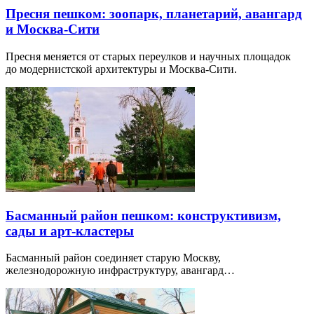
Пресня пешком: зоопарк, планетарий, авангард
и Москва-Сити
Пресня меняется от старых переулков и научных площадок
до модернистской архитектуры и Москва-Сити.
Басманный район пешком: конструктивизм,
сады и арт-кластеры
Басманный район соединяет старую Москву,
железнодорожную инфраструктуру, авангард…