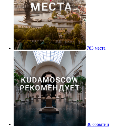
783 места
36 событий