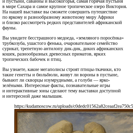
и пустыни, саванны и высокогорья, самая горячая пустыня
в мире Сахара и самое крупное тропическое озеро Виктория.
На нашей выставке вы сможете совершить путешествие
по яркому и разнообразному животному миру Африки
и близко рассмотреть редких представителей африканской
фауны.
Вы увидите бесстрашного медоеда, «земляного поросёнка»
трубкозуба, ушастого фенька, очаровательное семейство
сурикат, трепетную антилопу дик-дик, диких африканских
кошек, разнообразных древесных приматов, ярких
тропических бабочек и птиц.
Вы узнаете, какие мегаполисы строят птицы-ткачики, кто
такие генетты и бюльбюли, живут ли вороны в пустыне,
бывают ли скворцы изумрудными, а голуби — ярко-
зелёными. Интересные факты, познавательные игры
и интерактивные зоны сделают тему выставки доступной
и интересной даже малышам.
https://kudamoscow.ru/uploads/c0dedc01562a82ceaaf2ea750c