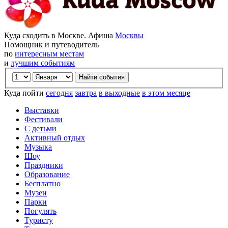
Куда сходить в Москве. Афиша
Москвы
Помощник и путеводитель
по
интересным местам
и
лучшим событиям
Куда пойти
сегодня
завтра
в выходные
в этом месяце
Выставки
Фестивали
С детьми
Активный отдых
Музыка
Шоу
Праздники
Образование
Бесплатно
Музеи
Парки
Погулять
Туристу