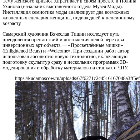
Тему женского кризиса затрагивает в своем проекте и Полина
Уханова (начальник выставочного отдела Музея Моды).
Инсталляция семиотика моды анализирует два возможных
жизненных сценария женщины, подошедшей к пенсионному
возрасту.
Самарский художник Вячеслав Тишин исследует путь
преодоления препятствий и достижения целей через два
инверсионных арт-объекта — «Просветлённые мишки»
(Enlightened Bears) и «Welcome». При создании работ автор
использовал абсолютно новую технологию, включающую
подготовку скульптур сразу в нескольких программах 3D-
моделирования и обработку материалов на станках с ЧПУ.
https://kudamoscow.ru/uploads/67f6271c2c4516167048a3ff5ef