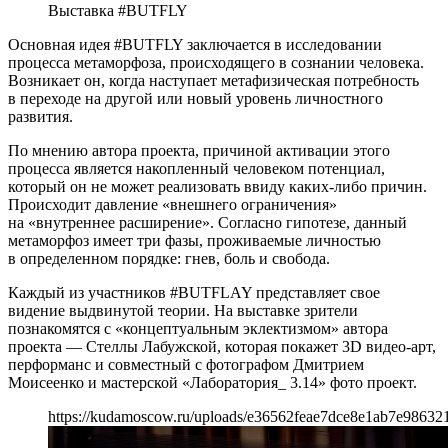
Выставка #BUTFLY
Основная идея #BUTFLY заключается в исследовании
процесса метаморфоза, происходящего в сознании человека.
Возникает он, когда наступает метафизическая потребность
в переходе на другой или новый уровень личностного
развития.
По мнению автора проекта, причиной активации этого
процесса является накопленный человеком потенциал,
который он не может реализовать ввиду каких-либо причин.
Происходит давление «внешнего ограничения»
на «внутреннее расширение». Согласно гипотезе, данный
метаморфоз имеет три фазы, проживаемые личностью
в определенном порядке: гнев, боль и свобода.
Каждый из участников #BUTFLAY представляет свое
видение выдвинутой теории. На выставке зрители
познакомятся с «концептуальным эклектизмом» автора
проекта — Стеллы Лабужской, которая покажет 3D видео-арт,
перформанс и совместный с фотографом Дмитрием
Моисеенко и мастерской «Лаборатория_ 3.14» фото проект.
https://kudamoscow.ru/uploads/e36562feae7dce8e1ab7e98632