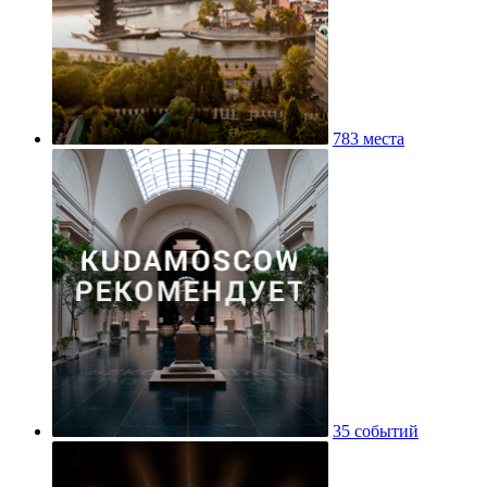
783 места
35 событий