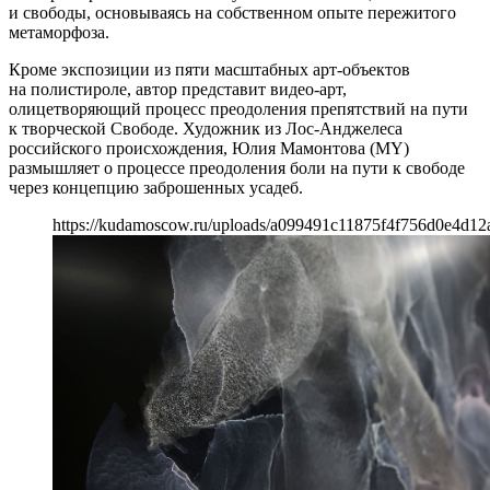
и свободы, основываясь на собственном опыте пережитого
метаморфоза.
Кроме экспозиции из пяти масштабных арт-объектов
на полистироле, автор представит видео-арт,
олицетворяющий процесс преодоления препятствий на пути
к творческой Свободе. Художник из Лос-Анджелеса
российского происхождения, Юлия Мамонтова (MY)
размышляет о процессе преодоления боли на пути к свободе
через концепцию заброшенных усадеб.
https://kudamoscow.ru/uploads/a099491c11875f4f756d0e4d12