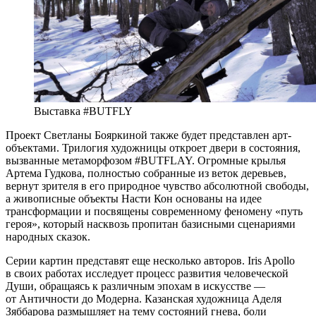
Выставка #BUTFLY
Проект Светланы Бояркиной также будет представлен арт-
объектами. Трилогия художницы откроет двери в состояния,
вызванные метаморфозом #BUTFLAY. Огромные крылья
Артема Гудкова, полностью собранные из веток деревьев,
вернут зрителя в его природное чувство абсолютной свободы,
а живописные объекты Насти Кон основаны на идее
трансформации и посвящены современному феномену «путь
героя», который насквозь пропитан базисными сценариями
народных сказок.
Серии картин представят еще несколько авторов. Iris Apollo
в своих работах исследует процесс развития человеческой
Души, обращаясь к различным эпохам в искусстве —
от Античности до Модерна. Казанская художница Аделя
Зяббарова размышляет на тему состояний гнева, боли