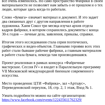
все очень изменилось. Но само пространство Фабрики в своей
материальности не позволяет нам забыть о ее прошлом и о тех
людях, которые здесь когда-то работали.
Слово «бумага» означает материал и документ. И это задает
два связанных друг с другом направления в работе
художника. Хаим Сокол три месяца изучал архив отдела
кадров фабрики, в котором сохранились документы с конца
30-х годов — личные дела, заявления, приказы, справки.
Итогом этого исследования стала серия поэтических,
графических и видео-объектов. Главными героями всех этих
работ стали бывшие рабочие фабрики, а главным материалом
в работе стала бумага, некогда там производившаяся.
Проект реализован в рамках конкурса «Фабричные
мастерские. Сессия IV» и входит в Параллельную программу
VII Московской международной биеннале современного
искусства.
Место проведения: ЦТИ «Фабрика», зал «Артхаус»,
Переведеновский переулок, 18, стр. 2, 1 этаж, Вход № 1.
Узнать подробности можно на сайте организаторов:
https://www.facebook.com/events/122435611762329/