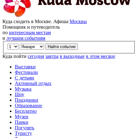
Куда сходить в Москве. Афиша
Москвы
Помощник и путеводитель
по
интересным местам
и
лучшим событиям
Куда пойти
сегодня
завтра
в выходные
в этом месяце
Выставки
Фестивали
С детьми
Активный отдых
Музыка
Шоу
Праздники
Образование
Бесплатно
Музеи
Парки
Погулять
Туристу