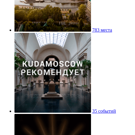
783 места
35 событий