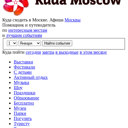
Куда сходить в Москве. Афиша
Москвы
Помощник и путеводитель
по
интересным местам
и
лучшим событиям
Куда пойти
сегодня
завтра
в выходные
в этом месяце
Выставки
Фестивали
С детьми
Активный отдых
Музыка
Шоу
Праздники
Образование
Бесплатно
Музеи
Парки
Погулять
Туристу