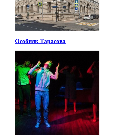
Особняк Тарасова