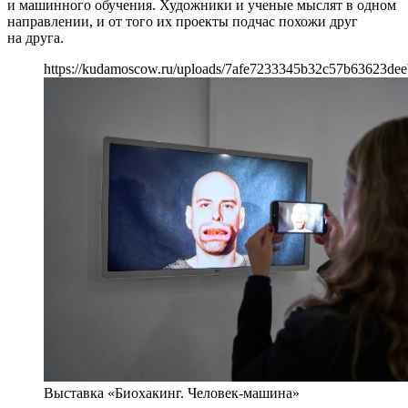
и машинного обучения. Художники и ученые мыслят в одном
направлении, и от того их проекты подчас похожи друг
на друга.
https://kudamoscow.ru/uploads/7afe7233345b32c57b63623dee
Выставка «Биохакинг. Человек-машина»