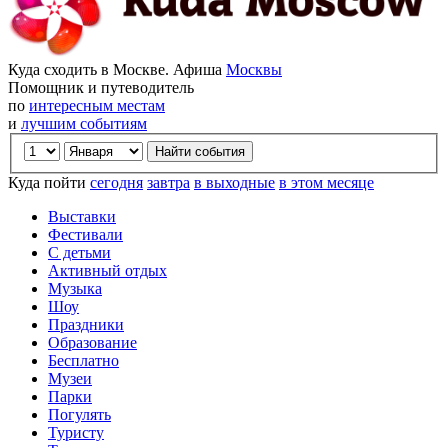
Куда сходить в Москве. Афиша
Москвы
Помощник и путеводитель
по
интересным местам
и
лучшим событиям
Куда пойти
сегодня
завтра
в выходные
в этом месяце
Выставки
Фестивали
С детьми
Активный отдых
Музыка
Шоу
Праздники
Образование
Бесплатно
Музеи
Парки
Погулять
Туристу