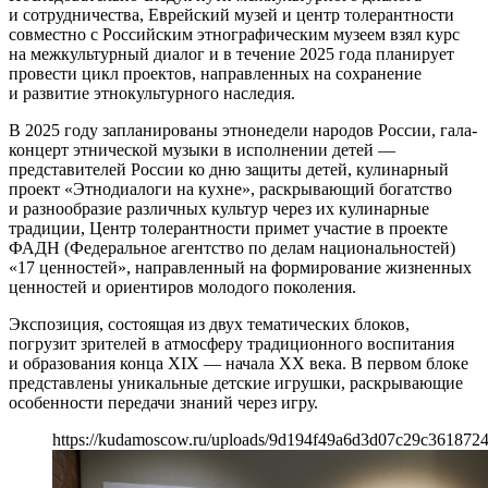
и сотрудничества, Еврейский музей и центр толерантности
совместно с Российским этнографическим музеем взял курс
на межкультурный диалог и в течение 2025 года планирует
провести цикл проектов, направленных на сохранение
и развитие этнокультурного наследия.
В 2025 году запланированы этнонедели народов России, гала-
концерт этнической музыки в исполнении детей —
представителей России ко дню защиты детей, кулинарный
проект «Этнодиалоги на кухне», раскрывающий богатство
и разнообразие различных культур через их кулинарные
традиции, Центр толерантности примет участие в проекте
ФАДН (Федеральное агентство по делам национальностей)
«17 ценностей», направленный на формирование жизненных
ценностей и ориентиров молодого поколения.
Экспозиция, состоящая из двух тематических блоков,
погрузит зрителей в атмосферу традиционного воспитания
и образования конца XIX — начала XX века. В первом блоке
представлены уникальные детские игрушки, раскрывающие
особенности передачи знаний через игру.
https://kudamoscow.ru/uploads/9d194f49a6d3d07c29c361872