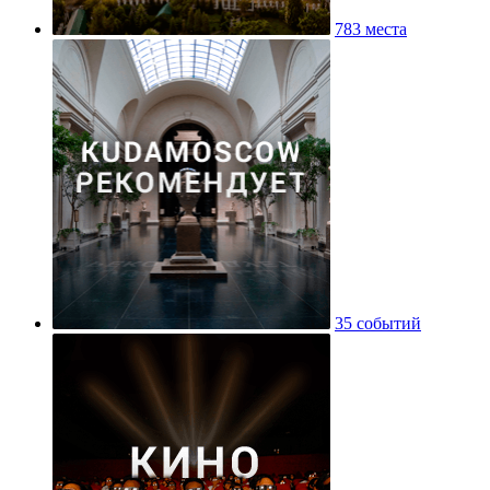
783 места
35 событий