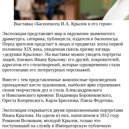
Выставка «Баснописец И.А. Крылов и его герои»
Экспозиция представляет мир и окружение знаменитого
драматурга, сатирика, публициста, издателя и баснописца.
Перед зрителем предстает в лицах и предметах эпоха первой
половины XIX века, увиденная сквозь призму взгляда
«дедушки Крылова». На выставке можно увидеть портреты
людей, близких Ивану Крылову: его друзей, покровителей,
адресатов его стихотворений, которые одновременно стали
прототипами его литературных персонажей.
Вместе с тем представленные живописные произведения
принадлежат кисти художников, наиболее ярко отразивших
своим творчеством дух и стиль Александровского
и Николаевского времени: Владимира Боровиковского,
Ореста Кипренского, Карла Брюллова, Павла Федотова.
Экспозиция открывается двумя прижизненными портретами
Ивана Крылова. На одном из них, написанном в 1812 году
Романом Волковым, молодой Крылов, только что
поступивший на службу в Императорскую публичную