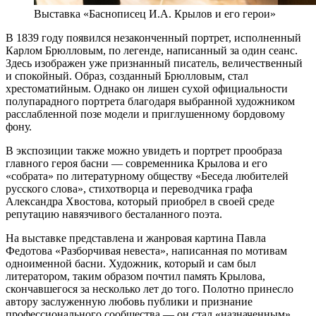
Выставка «Баснописец И.А. Крылов и его герои»
В 1839 году появился незаконченный портрет, исполненный
Карлом Брюлловым, по легенде, написанный за один сеанс.
Здесь изображен уже признанный писатель, величественный
и спокойный. Образ, созданный Брюлловым, стал
хрестоматийным. Однако он лишен сухой официальности
полупарадного портрета благодаря выбранной художником
расслабленной позе модели и приглушенному бордовому
фону.
В экспозиции также можно увидеть и портрет прообраза
главного героя басни — современника Крылова и его
«собрата» по литературному обществу «Беседа любителей
русского слова», стихотворца и переводчика графа
Александра Хвостова, который приобрел в своей среде
репутацию навязчивого бесталанного поэта.
На выставке представлена и жанровая картина Павла
Федотова «Разборчивая невеста», написанная по мотивам
одноименной басни. Художник, который и сам был
литератором, таким образом почтил память Крылова,
скончавшегося за несколько лет до того. Полотно принесло
автору заслуженную любовь публики и признание
профессионального сообщества — он стал «назначенным»