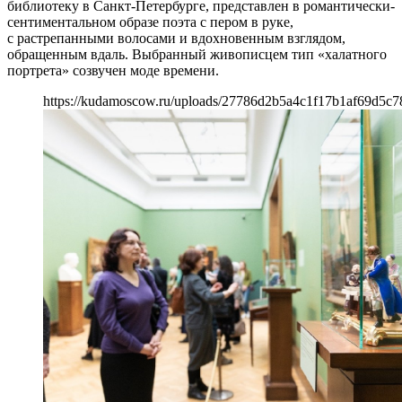
библиотеку в Санкт-Петербурге, представлен в романтически-
сентиментальном образе поэта с пером в руке,
с растрепанными волосами и вдохновенным взглядом,
обращенным вдаль. Выбранный живописцем тип «халатного
портрета» созвучен моде времени.
https://kudamoscow.ru/uploads/27786d2b5a4c1f17b1af69d5c7