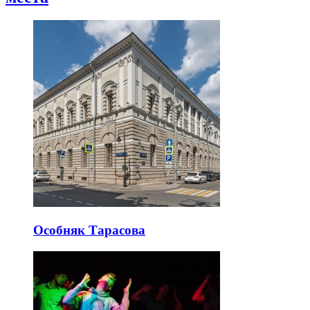
Особняк Тарасова