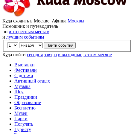
Куда сходить в Москве. Афиша
Москвы
Помощник и путеводитель
по
интересным местам
и
лучшим событиям
Куда пойти
сегодня
завтра
в выходные
в этом месяце
Выставки
Фестивали
С детьми
Активный отдых
Музыка
Шоу
Праздники
Образование
Бесплатно
Музеи
Парки
Погулять
Туристу