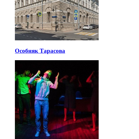
Особняк Тарасова