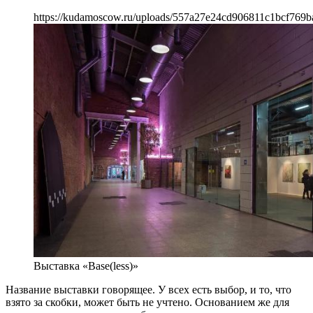
https://kudamoscow.ru/uploads/557a27e24cd906811c1bcf769b
Выставка «Base(less)»
Название выставки говорящее. У всех есть выбор, и то, что
взято за скобки, может быть не учтено. Основанием же для