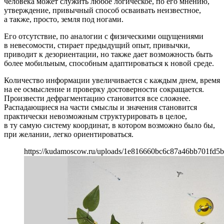
человека может служить любое логическое, по его мнению,
утверждение, привычный способ осваивать неизвестное,
а также, просто, земля под ногами.
Его отсутствие, по аналогии с физическими ощущениями
в невесомости, стирает предыдущий опыт, привычки,
приводит к дезориентации, но также дает возможность быть
более мобильным, способным адаптироваться к новой среде.
Количество информации увеличивается с каждым днем, время
на ее осмысление и проверку достоверности сокращается.
Произвести дефрагментацию становится все сложнее.
Распадающиеся на части смыслы и значения становится
практически невозможным структурировать в целое,
в ту самую систему координат, в котором возможно было бы,
при желании, легко ориентироваться.
https://kudamoscow.ru/uploads/1e816660bc6c87a46bb701fd5b