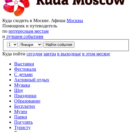
Куда сходить в Москве. Афиша
Москвы
Помощник и путеводитель
по
интересным местам
и
лучшим событиям
Куда пойти
сегодня
завтра
в выходные
в этом месяце
Выставки
Фестивали
С детьми
Активный отдых
Музыка
Шоу
Праздники
Образование
Бесплатно
Музеи
Парки
Погулять
Туристу