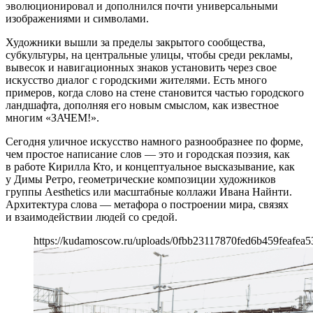
эволюционировал и дополнился почти универсальными
изображениями и символами.
Художники вышли за пределы закрытого сообщества,
субкультуры, на центральные улицы, чтобы среди рекламы,
вывесок и навигационных знаков установить через свое
искусство диалог с городскими жителями. Есть много
примеров, когда слово на стене становится частью городского
ландшафта, дополняя его новым смыслом, как известное
многим «ЗАЧЕМ!».
Сегодня уличное искусство намного разнообразнее по форме,
чем простое написание слов — это и городская поэзия, как
в работе Кирилла Кто, и концептуальное высказывание, как
у Димы Ретро, геометрические композиции художников
группы Aesthetics или масштабные коллажи Ивана Найнти.
Архитектура слова — метафора о построении мира, связях
и взаимодействии людей со средой.
https://kudamoscow.ru/uploads/0fbb23117870fed6b459feafea5