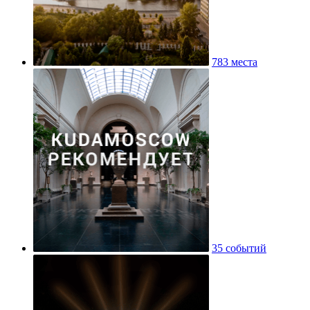
783 места
35 событий