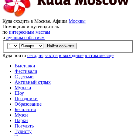
Куда сходить в Москве. Афиша
Москвы
Помощник и путеводитель
по
интересным местам
и
лучшим событиям
Куда пойти
сегодня
завтра
в выходные
в этом месяце
Выставки
Фестивали
С детьми
Активный отдых
Музыка
Шоу
Праздники
Образование
Бесплатно
Музеи
Парки
Погулять
Туристу