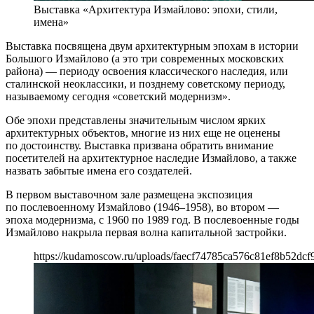
Выставка «Архитектура Измайлово: эпохи, стили,
имена»
Выставка посвящена двум архитектурным эпохам в истории
Большого Измайлово (а это три современных московских
района) — периоду освоения классического наследия, или
сталинской неоклассики, и позднему советскому периоду,
называемому сегодня «советский модернизм».
Обе эпохи представлены значительным числом ярких
архитектурных объектов, многие из них еще не оценены
по достоинству. Выставка призвана обратить внимание
посетителей на архитектурное наследие Измайлово, а также
назвать забытые имена его создателей.
В первом выставочном зале размещена экспозиция
по послевоенному Измайлово (1946–1958), во втором —
эпоха модернизма, с 1960 по 1989 год. В послевоенные годы
Измайлово накрыла первая волна капитальной застройки.
https://kudamoscow.ru/uploads/faecf74785ca576c81ef8b52dcf