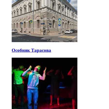
Особняк Тарасова