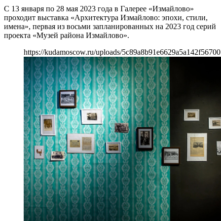
С 13 января по 28 мая 2023 года в Галерее «Измайлово»
проходит выставка «Архитектура Измайлово: эпохи, стили,
имена», первая из восьми запланированных на 2023 год серий
проекта «Музей района Измайлово».
https://kudamoscow.ru/uploads/5c89a8b91e6629a5a142f56700