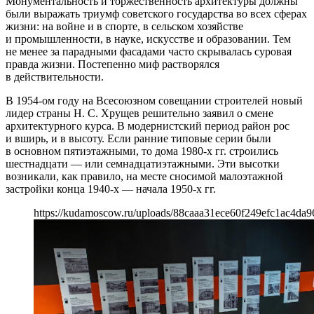
Монументальность и торжественность архитектуры должны
были выражать триумф советского государства во всех сферах
жизни: на войне и в спорте, в сельском хозяйстве
и промышленности, в науке, искусстве и образовании. Тем
не менее за парадными фасадами часто скрывалась суровая
правда жизни. Постепенно миф растворялся
в действительности.
В 1954-ом году на Всесоюзном совещании строителей новый
лидер страны Н. С. Хрущев решительно заявил о смене
архитектурного курса. В модернистский период район рос
и вширь, и в высоту. Если ранние типовые серии были
в основном пятиэтажными, то дома 1980-х гг. строились
шестнадцати — или семнадцатиэтажными. Эти высотки
возникали, как правило, на месте сносимой малоэтажной
застройки конца 1940-х — начала 1950-х гг.
https://kudamoscow.ru/uploads/88caaa31ece60f249efc1ac4da9