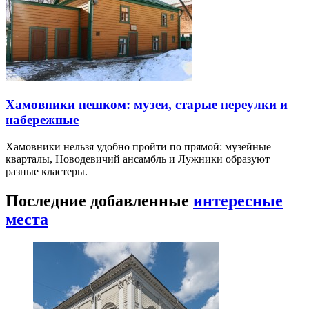
Хамовники пешком: музеи, старые переулки и
набережные
Хамовники нельзя удобно пройти по прямой: музейные
кварталы, Новодевичий ансамбль и Лужники образуют
разные кластеры.
Последние добавленные
интересные
места