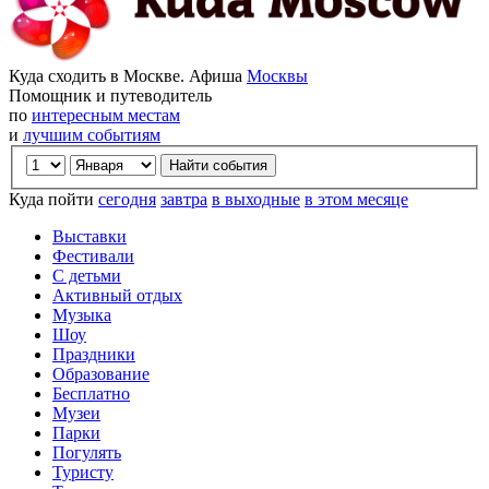
Куда сходить в Москве. Афиша
Москвы
Помощник и путеводитель
по
интересным местам
и
лучшим событиям
Куда пойти
сегодня
завтра
в выходные
в этом месяце
Выставки
Фестивали
С детьми
Активный отдых
Музыка
Шоу
Праздники
Образование
Бесплатно
Музеи
Парки
Погулять
Туристу