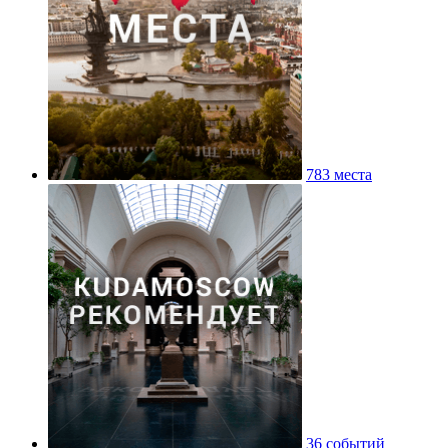
783 места
36 событий