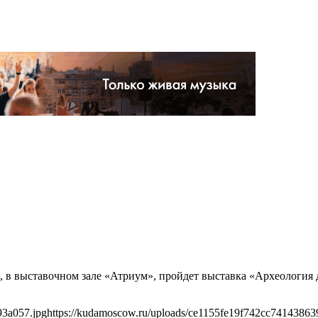
», в выставочном зале «Атриум», пройдет выставка «Археология
93a057.jpg
https://kudamoscow.ru/uploads/ce1155fe19f742cc74143863