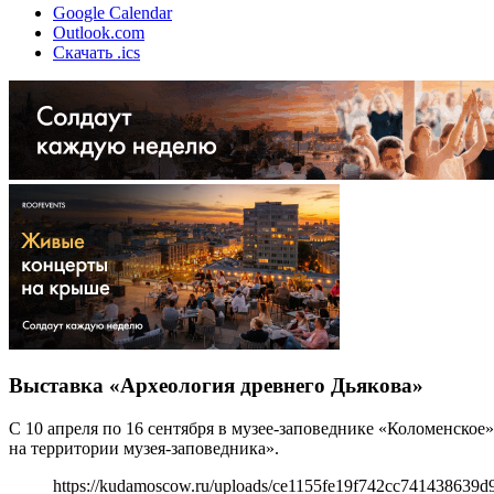
Google Calendar
Outlook.com
Скачать .ics
Выставка «Археология древнего Дьякова»
С 10 апреля по 16 сентября в музее-заповеднике «Коломенское
на территории музея-заповедника».
https://kudamoscow.ru/uploads/ce1155fe19f742cc741438639d