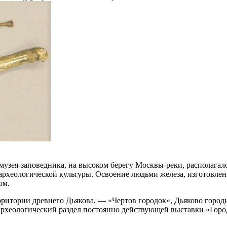
узея-заповедника, на высоком берегу Москвы-реки, располагало
рхеологической культуры. Освоение людьми железа, изготовлени
ом.
рритории древнего Дьякова, — «Чертов городок», Дьяково горо
рхеологический раздел постоянно действующей выставки «Город