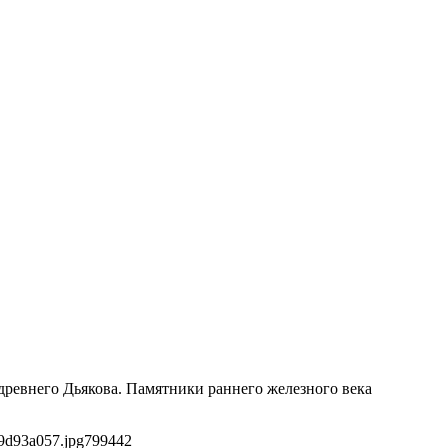
 древнего Дьякова. Памятники раннего железного века
9d93a057.jpg
799
442