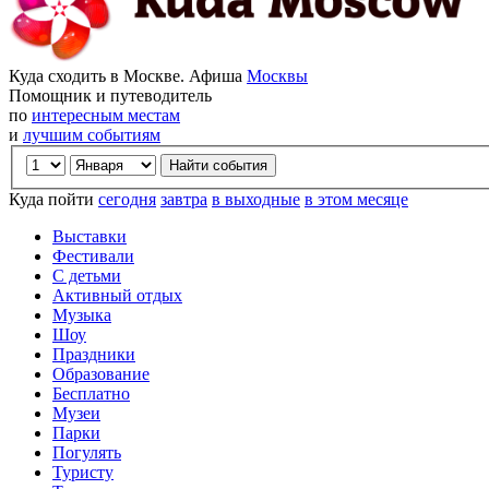
Куда сходить в Москве. Афиша
Москвы
Помощник и путеводитель
по
интересным местам
и
лучшим событиям
Куда пойти
сегодня
завтра
в выходные
в этом месяце
Выставки
Фестивали
С детьми
Активный отдых
Музыка
Шоу
Праздники
Образование
Бесплатно
Музеи
Парки
Погулять
Туристу