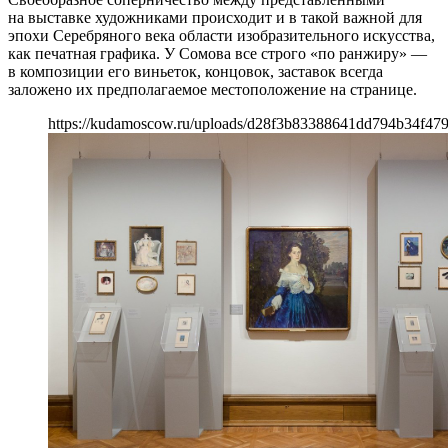
на выставке художниками происходит и в такой важной для
эпохи Серебряного века области изобразительного искусства,
как печатная графика. У Сомова все строго «по ранжиру» —
в композиции его виньеток, концовок, заставок всегда
заложено их предполагаемое местоположение на странице.
https://kudamoscow.ru/uploads/d28f3b83388641dd794b34f479