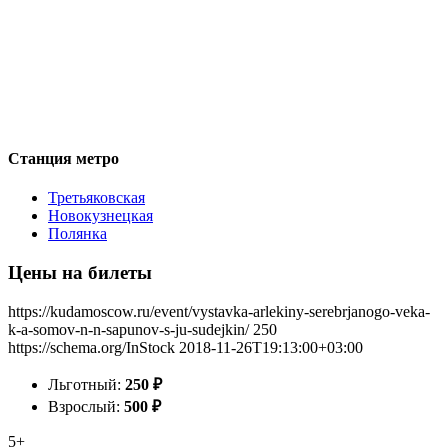
Станция метро
Третьяковская
Новокузнецкая
Полянка
Цены на билеты
https://kudamoscow.ru/event/vystavka-arlekiny-serebrjanogo-veka-
k-a-somov-n-n-sapunov-s-ju-sudejkin/
250
https://schema.org/InStock
2018-11-26T19:13:00+03:00
Льготный:
250
₽
Взрослый:
500
₽
5+