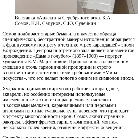
Выставка «Арлекины Серебряного века. К.А.
Сомов, Н.Н. Сапунов, С.Ю. Судейкин»
Сомов подбирает старые бумаги, а в качестве образца
специфической, бесстрастной манеры исполнения обращается
к французскому портрету в технике «трех карандашей» эпохи
Возрождения. Центром портретного зала является знаменитое
произведение «Дама в голубом» (1897–1900) — портрет
художницы Е.М. Мартыновой. Прошлое и настоящее в нем
смешано в столь гармоничной пропорции и строго
в соответствии с эстетическими требованиями «Мира
искусства», что это делает полотно одним из символов эпохи.
Художник одинаково виртуозно работает в карандаше,
акварели, но особенно интересны используемые
им смешанные техники: он расцвечивает пастелью
и восковыми мелками, карандашными или перовыми
штрихами плотные гуашевые купы деревьев, что приводит
к эффекту многослойности крон. Сомов любит странные
ракурсы, эффект фрагментарных композиций, монтаж
нескольких точек зрения, различные эффекты освещения.
Своеобразное соперничество между представленными