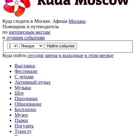
Куда сходить в Москве. Афиша
Москвы
Помощник и путеводитель
по
интересным местам
и
лучшим событиям
Куда пойти
сегодня
завтра
в выходные
в этом месяце
Выставки
Фестивали
С детьми
Активный отдых
Музыка
Шоу
Праздники
Образование
Бесплатно
Музеи
Парки
Погулять
Туристу