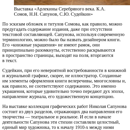
Выставка «Арлекины Серебряного века. К.А.
Сомов, Н.Н. Сапунов, С.Ю. Судейкин»
По эскизам обложек и титулов Сомова, как правило, можно
предугадать содержание издания, даже при отсутствии
текстовой составляющей. Сапунова, используя современную
терминологию, можно было бы назвать дизайнером книги.
Его «книжные украшения» не имеют рамок, они
принципиально разомкнуты, естественно раскрываются
в пространство страницы, выходят на поля, вторгаются
в текст.
Судейкин, при его невероятной востребованности в книжной
и журнальной графике, скорее, не иллюстратор. Созданные
им элементы оформления книги велеречивы, многословны и,
как правило, не соответствуют содержанию. Это именно
украшения, которые удивительно точно передают дух эпохи,
направление журнала, его художественную концепцию.
На выставке коллекция графических работ Николая Сапунова
состоит из двух разделов, отражающих два направления его
творчества — театральное и реальное. И если в начале
деятельности Сапунова эти стихии составляли целостный,
единый мир художника, то к началу 1910‑х между ними