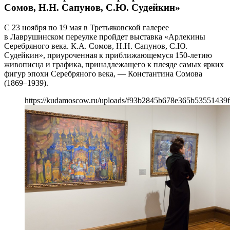
Сомов, Н.Н. Сапунов, С.Ю. Судейкин»
С 23 ноября по 19 мая в Третьяковской галерее
в Лаврушинском переулке пройдет выставка «Арлекины
Серебряного века. К.А. Сомов, Н.Н. Сапунов, С.Ю.
Судейкин», приуроченная к приближающемуся 150-летию
живописца и графика, принадлежащего к плеяде самых ярких
фигур эпохи Серебряного века, — Константина Сомова
(1869–1939).
https://kudamoscow.ru/uploads/f93b2845b678e365b53551439f