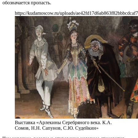
обозначается пропасть.
https://kudamoscow.ru/uploads/ae42fd17d6ab863f82bbbcdcaf7
Выставка «Арлекины Серебряного века. К.А.
Сомов, Н.Н. Сапунов, С.Ю. Судейкин»