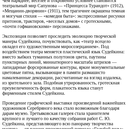
Чем наряднее, веселее и откровенно условнее становится
театральный мир Сапунова — «Принцесса Турандот» (1912),
«Мещанин-дворянин» (1911), тем трагичнее окрашена темная
и могучая стихия — «комедия быта»: экспрессивные рисунки
притонов, трактиров, «веселых домов» с гротескными,
«почти гофмановскими» персонажами.
Экспозиция позволяет проследить эволюцию творческой
манеры Судейкина, почувствовать, как «театр всецело
овладел его художественным миросозерцанием». Под
воздействием театра меняется пластический язык Судейкина:
вместо зыбких туманных полутонов цвета, паутины
пунктирных линий, миниатюрного масштаба штрихов —
лапидарные форсированные контуры, яркие монументальные
цветовые пятна, вызывающие в памяти размашисто
намалеванные декорации, рассчитанные на взгляд издалека,
из зрительного зала. Подобная утрированность, гротескная
преувеличенность форм, плакатность языка станут
фирменным стилем Судейкина.
Проведение графической выставки произведений важнейших
художников Серебряного века стало возможным благодаря
дарам музею. Третьяковская галерея стала хранителем
крупного и лучшего по качеству собрания работ С. Ю.
Судейкина, представляющего всю панораму творчества
мастера — от ранних произведений периода «Голубой розы»