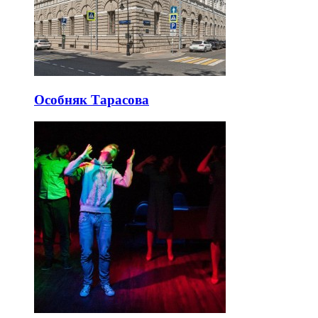
Особняк Тарасова