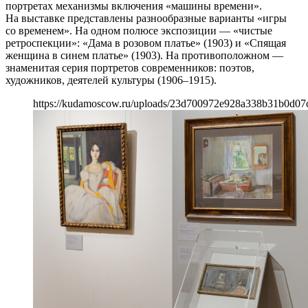
портретах механизмы включения «машины времени».
На выставке представлены разнообразные варианты «игры
со временем». На одном полюсе экспозиции — «чистые
ретроспекции»: «Дама в розовом платье» (1903) и «Спящая
женщина в синем платье» (1903). На противоположном —
знаменитая серия портретов современников: поэтов,
художников, деятелей культуры (1906–1915).
https://kudamoscow.ru/uploads/23d700972e928a338b31b0d07