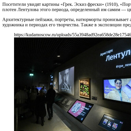
Посетители увидят картины «Грек. Эскиз фрески» (1910), «Пор
плотен Лентулова этого периода, определенный им самим — ц
Архитектурные пейзажи, портреты, натюрморты пронизывает а
художника и периодах его творчества. Также в экспозиции п
https://kudamoscow.ru/uploads/55a3948ad92ea658de28e1754