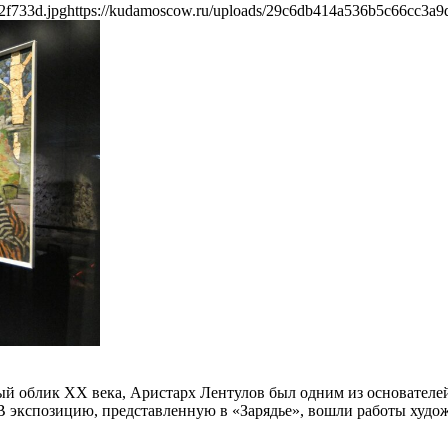
2f733d.jpg
https://kudamoscow.ru/uploads/29c6db414a536b5c66cc3a9
й облик ХХ века, Аристарх Лентулов был одним из основателе
В экспозицию, представленную в «Зарядье», вошли работы худож