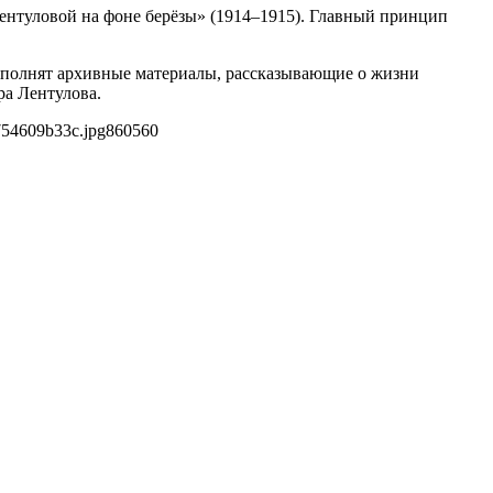
Лентуловой на фоне берёзы» (1914–1915). Главный принцип
ополнят архивные материалы, рассказывающие о жизни
ра Лентулова.
754609b33c.jpg
860
560