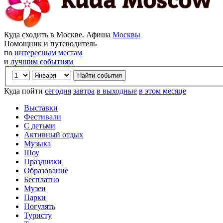
Куда сходить в Москве. Афиша
Москвы
Помощник и путеводитель
по
интересным местам
и
лучшим событиям
Куда пойти
сегодня
завтра
в выходные
в этом месяце
Выставки
Фестивали
С детьми
Активный отдых
Музыка
Шоу
Праздники
Образование
Бесплатно
Музеи
Парки
Погулять
Туристу