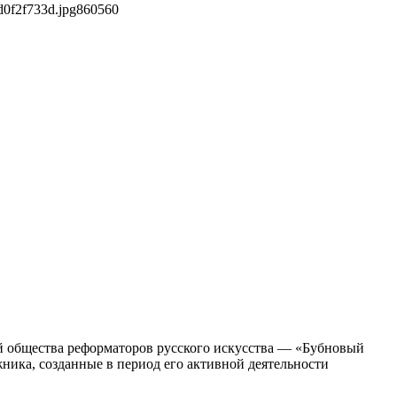
d0f2f733d.jpg
860
560
й общества реформаторов русского искусства — «Бубновый
ника, созданные в период его активной деятельности