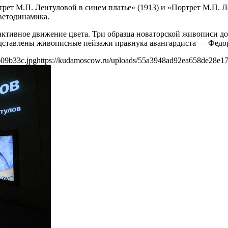
трет М.П. Лентуловой в синем платье» (1913) и «Портрет М.П. 
ветодинамика.
ктивное движение цвета. Три образца новаторской живописи д
редставлены живописные пейзажи правнука авангардиста — Федо
609b33c.jpg
https://kudamoscow.ru/uploads/55a3948ad92ea658de28e1