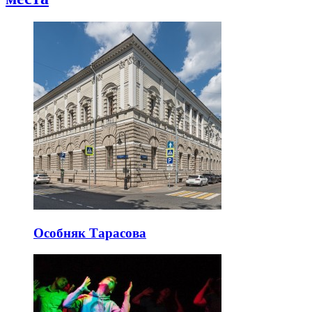
Особняк Тарасова