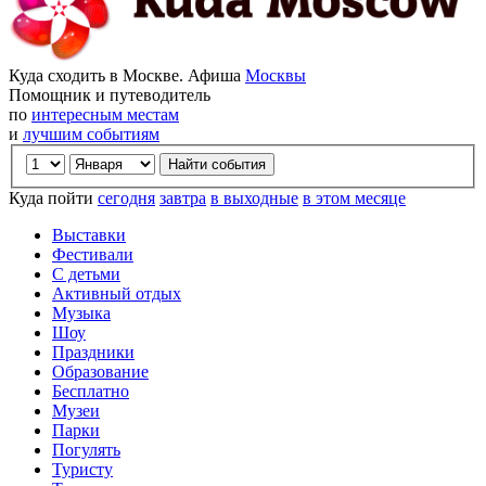
Куда сходить в Москве. Афиша
Москвы
Помощник и путеводитель
по
интересным местам
и
лучшим событиям
Куда пойти
сегодня
завтра
в выходные
в этом месяце
Выставки
Фестивали
С детьми
Активный отдых
Музыка
Шоу
Праздники
Образование
Бесплатно
Музеи
Парки
Погулять
Туристу