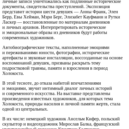
личные записи уничтожались как подлинные исторические
документы, свидетельства преступлений. Экспозиция
представит истории шести девушек — Анны Франк, Элен
Берр, Евы Хейман, Мэри Берг, Элизабет Кауфманн и Рутки
Ласкер — восстановленные по материалам дневников
и личных архивов. Интерпретировать исторические
и эмоциональные образы из дневников будут работы
современных художников.
Автобиографические тексты, наполненные эмоциями
и переживаниями юности, фотографии, исторические
артефакты и звуковые инсталляции, воссозданные на основе
воспоминаний девушек, призваны раскрыть тему
подростковой травмы, памяти и взросления в период
Холокоста.
В этой тесноте, до отказа набитой впечатлениями
и эмоциями, звучит интимный диалог личных историй
и современного искусства. На выставке представлены
произведения известных художников, для которых тема
Холокоста, природы насилия и личной памяти жертв, стала
одной из центральных.
В их числе: немецкий художник Ансельм Кифер, польский
скульптор и видеохудожник Мирослав Балка, французский