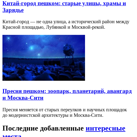
Китай-город пешком: старые улицы, храмы и
Зарядье
Китай-город — не одна улица, а исторический район между
Красной площадью, Лубянкой и Москвой-рекой.
Пресня пешком: зоопарк, планетарий, авангард
и Москва-Сити
Пресня меняется от старых переулков и научных площадок
до модернистской архитектуры и Москва-Сити.
Последние добавленные
интересные
места