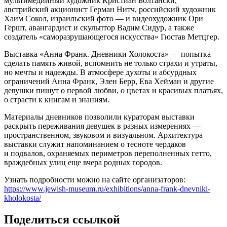
мультимедийный художник Кристиан Болтански,
австрийский акционист Герман Нитч, российский художник
Хаим Сокол, израильский фото — и видеохудожник Ори
Гершт, авангардист и скульптор Вадим Сидур, а также
создатель «саморазрушающегося искусства» Гюстав Метцгер.
Выставка «Анна Франк. Дневники Холокоста» — попытка
сделать память живой, вспомнить не только страхи и утраты,
но мечты и надежды. В атмосфере духоты и абсурдных
ограничений Анна Франк, Элен Берр, Ева Хейман и другие
девушки пишут о первой любви, о цветах и красивых платьях,
о страсти к книгам и знаниям.
Материалы дневников позволили кураторам выставки
раскрыть переживания девушек в разных измерениях —
пространственном, звуковом и визуальном. Архитектура
выставки служит напоминанием о тесноте чердаков
и подвалов, охраняемых периметров переполненных гетто,
враждебных улиц еще вчера родных городов.
Узнать подробности можно на сайте организаторов:
https://www.jewish-museum.ru/exhibitions/anna-frank-dnevniki-
kholokosta/
Поделиться ссылкой