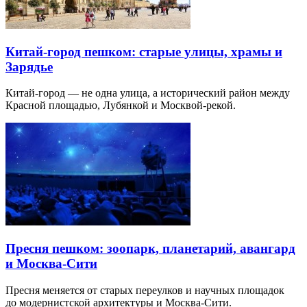
Китай-город пешком: старые улицы, храмы и
Зарядье
Китай-город — не одна улица, а исторический район между
Красной площадью, Лубянкой и Москвой-рекой.
Пресня пешком: зоопарк, планетарий, авангард
и Москва-Сити
Пресня меняется от старых переулков и научных площадок
до модернистской архитектуры и Москва-Сити.