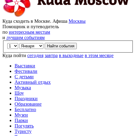
Куда сходить в Москве. Афиша
Москвы
Помощник и путеводитель
по
интересным местам
и
лучшим событиям
Куда пойти
сегодня
завтра
в выходные
в этом месяце
Выставки
Фестивали
С детьми
Активный отдых
Музыка
Шоу
Праздники
Образование
Бесплатно
Музеи
Парки
Погулять
Туристу