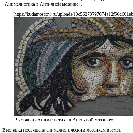
«Анималистика в Античной мозаике».
https://kudamoscow.ru/uploads/13c56273797074a12f50d601eb
Выставка «Анималистика в Античной мозаике»
Выставка посвящена анималистическим мозаикам времен