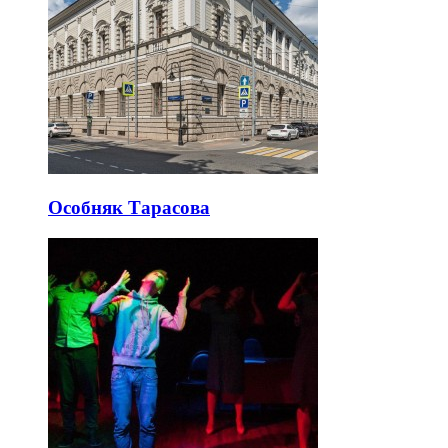
Особняк Тарасова