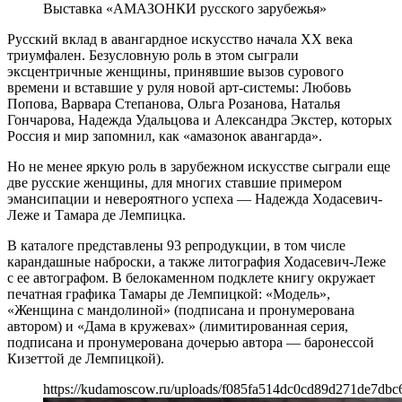
Выставка «АМАЗОНКИ русского зарубежья»
Русский вклад в авангардное искусство начала ХХ века
триумфален. Безусловную роль в этом сыграли
эксцентричные женщины, принявшие вызов сурового
времени и вставшие у руля новой арт-системы: Любовь
Попова, Варвара Степанова, Ольга Розанова, Наталья
Гончарова, Надежда Удальцова и Александра Экстер, которых
Россия и мир запомнил, как «амазонок авангарда».
Но не менее яркую роль в зарубежном искусстве сыграли еще
две русские женщины, для многих ставшие примером
эмансипации и невероятного успеха — Надежда Ходасевич-
Леже и Тамара де Лемпицка.
В каталоге представлены 93 репродукции, в том числе
карандашные наброски, а также литография Ходасевич-Леже
с ее автографом. В белокаменном подклете книгу окружает
печатная графика Тамары де Лемпицкой: «Модель»,
«Женщина с мандолиной» (подписана и пронумерована
автором) и «Дама в кружевах» (лимитированная серия,
подписана и пронумерована дочерью автора — баронессой
Кизеттой де Лемпицкой).
https://kudamoscow.ru/uploads/f085fa514dc0cd89d271de7dbc