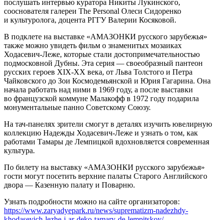
послушать интервью куратора Никиты Лукинского,
сооснователя галереи The Personal Олеси Сидоренко
и культуролога, доцента РГГУ Валерии Косяковой.
В подклете на выставке «АМАЗОНКИ русского зарубежья»
также можно увидеть фильм о знаменитых мозаиках
Ходасевич-Леже, которые стали достопримечательностью
подмосковной Дубны. Эта серия — своеобразный пантеон
русских героев XIX-ХХ века, от Льва Толстого и Петра
Чайковского до Зои Космодемьянской и Юрия Гагарина. Она
начала работать над ними в 1969 году, а после выставки
во французской коммуне Малакофф в 1972 году подарила
монументальные панно Советскому Союзу.
На тач-панелях зрители смогут в деталях изучить ювелирную
коллекцию Надежды Ходасевич-Леже и узнать о том, как
работами Тамары де Лемпицкой вдохновляется современная
культура.
По билету на выставку «АМАЗОНКИ русского зарубежья»
гости могут посетить верхние палаты Старого Английского
двора — Казенную палату и Поварню.
Узнать подробности можно на сайте организаторов:
https://www.zaryadyepark.ru/news/suprematizm-nadezhdy-
khodasevich-lezhe-i-ar-deko-tamary-de-lempitskoy/