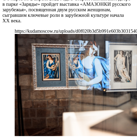
в парке «Зарядье» пройдет выставка «АМАЗОНКИ русского
зарубежья», посвященная двум русским женщинам,
сыгравшим ключевые роли в зарубежной культуре начала
XX века.
https://kudamoscow.ru/uploads/d0f020b3d5b991e603b3031540