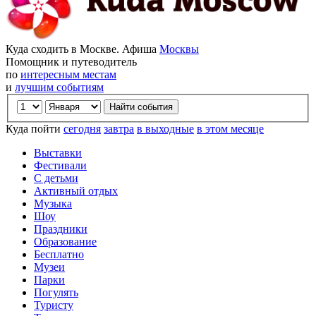
Куда сходить в Москве. Афиша
Москвы
Помощник и путеводитель
по
интересным местам
и
лучшим событиям
Куда пойти
сегодня
завтра
в выходные
в этом месяце
Выставки
Фестивали
С детьми
Активный отдых
Музыка
Шоу
Праздники
Образование
Бесплатно
Музеи
Парки
Погулять
Туристу