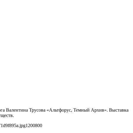
бурга Валентина Трусова «Альтфорус, Темный Архив». Выставка
уществ.
71d9f895a.jpg
1200
800