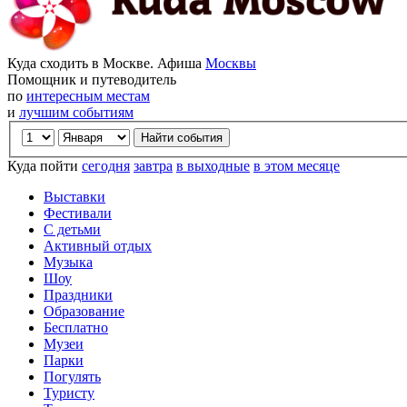
Куда сходить в Москве. Афиша
Москвы
Помощник и путеводитель
по
интересным местам
и
лучшим событиям
Куда пойти
сегодня
завтра
в выходные
в этом месяце
Выставки
Фестивали
С детьми
Активный отдых
Музыка
Шоу
Праздники
Образование
Бесплатно
Музеи
Парки
Погулять
Туристу