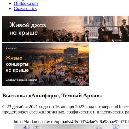
Outlook.com
Скачать .ics
Выставка «Альтфорус, Тёмный Архив»
С 23 декабря 2021 года по 16 января 2022 года в галерее «Пе
представляет срез живописных, графических и пластических ра
https://kudamoscow.ru/uploads/4f6d9374dae7d6a98bae92971d