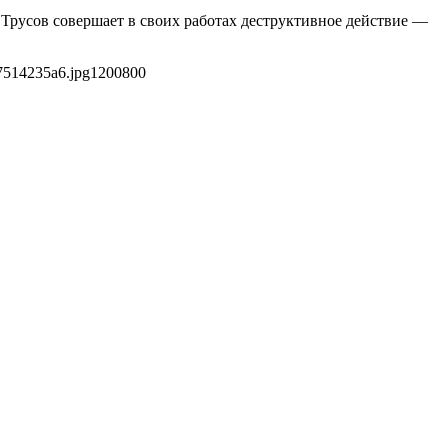
 Трусов совершает в своих работах деструктивное действие —
7514235a6.jpg
1200
800