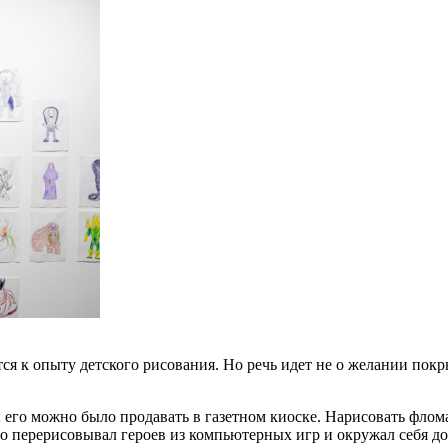
 к опыту детского рисования. Но речь идет не о желании покрыв
ы его можно было продавать в газетном киоске. Нарисовать фло
но перерисовывал героев из компьютерных игр и окружал себя д