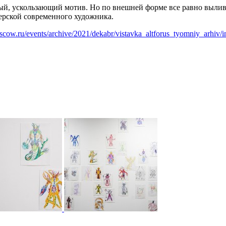
ый, ускользающий мотив. Но по внешней форме все равно вылива
терской современного художника.
oscow.ru/events/archive/2021/dekabr/vistavka_altforus_tyomniy_arhiv/