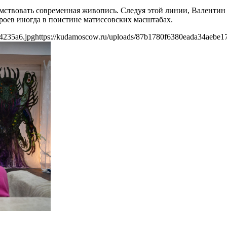
имствовать современная живопись. Следуя этой линии, Валентин
роев иногда в поистине матиссовских масштабах.
4235a6.jpg
https://kudamoscow.ru/uploads/87b1780f6380eada34aebe1