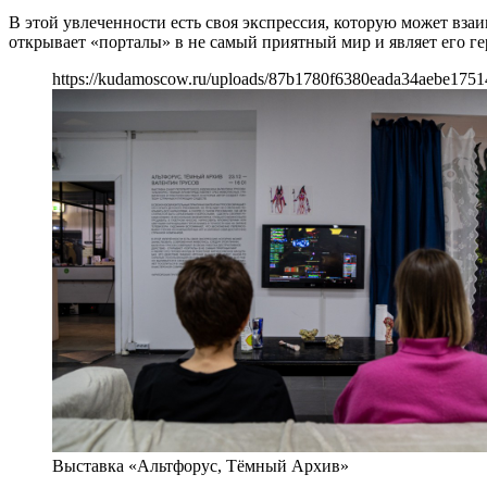
В этой увлеченности есть своя экспрессия, которую может вза
открывает «порталы» в не самый приятный мир и являет его ге
https://kudamoscow.ru/uploads/87b1780f6380eada34aebe1751
Выставка «Альтфорус, Тёмный Архив»