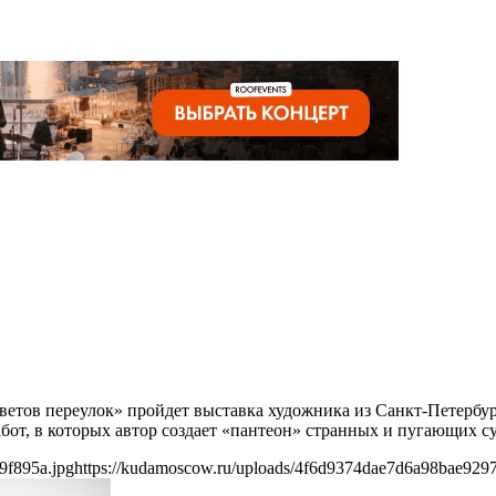
ресветов переулок» пройдет выставка художника из Санкт-Петер
бот, в которых автор создает «пантеон» странных и пугающих с
9f895a.jpg
https://kudamoscow.ru/uploads/4f6d9374dae7d6a98bae929