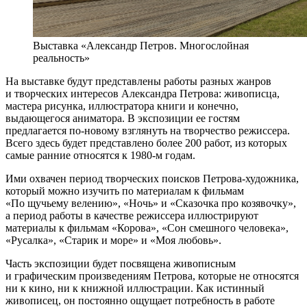
Выставка «Александр Петров. Многослойная
реальность»
На выставке будут представлены работы разных жанров
и творческих интересов Александра Петрова: живописца,
мастера рисунка, иллюстратора книги и конечно,
выдающегося аниматора. В экспозиции ее гостям
предлагается по-новому взглянуть на творчество режиссера.
Всего здесь будет представлено более 200 работ, из которых
самые ранние относятся к 1980-м годам.
Ими охвачен период творческих поисков Петрова-художника,
который можно изучить по материалам к фильмам
«По щучьему велению», «Ночь» и «Сказочка про козявочку»,
а период работы в качестве режиссера иллюстрируют
материалы к фильмам «Корова», «Сон смешного человека»,
«Русалка», «Старик и море» и «Моя любовь».
Часть экспозиции будет посвящена живописным
и графическим произведениям Петрова, которые не относятся
ни к кино, ни к книжной иллюстрации. Как истинный
живописец, он постоянно ощущает потребность в работе