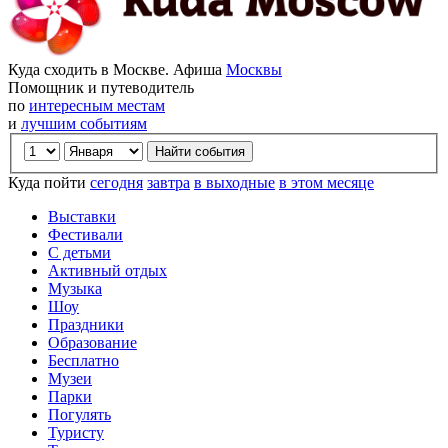
Куда сходить в Москве. Афиша
Москвы
Помощник и путеводитель
по
интересным местам
и
лучшим событиям
Куда пойти
сегодня
завтра
в выходные
в этом месяце
Выставки
Фестивали
С детьми
Активный отдых
Музыка
Шоу
Праздники
Образование
Бесплатно
Музеи
Парки
Погулять
Туристу