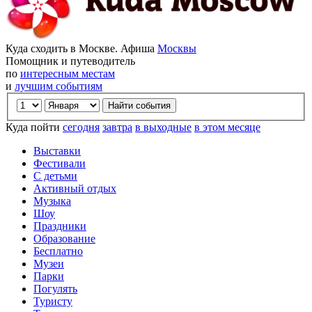
Куда сходить в Москве. Афиша
Москвы
Помощник и путеводитель
по
интересным местам
и
лучшим событиям
Куда пойти
сегодня
завтра
в выходные
в этом месяце
Выставки
Фестивали
С детьми
Активный отдых
Музыка
Шоу
Праздники
Образование
Бесплатно
Музеи
Парки
Погулять
Туристу