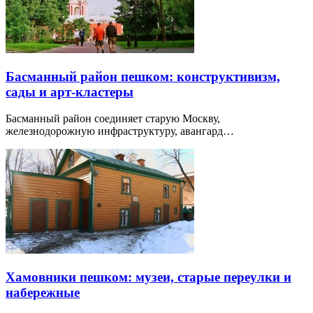
Басманный район пешком: конструктивизм,
сады и арт-кластеры
Басманный район соединяет старую Москву,
железнодорожную инфраструктуру, авангард…
Хамовники пешком: музеи, старые переулки и
набережные