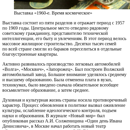
Выставка «1960-е. Время космическое»
Выставка состоит из пяти разделов и отражает период с 1957
по 1969 годы. Центральное место отведено рядовому
советскому гражданину, представителю технической
интеллигенции, его быту и увлечениям. В этот период велось
массовое жилищное строительство. Десятки тысяч семей
по всей стране смогли из бараков переселиться в отдельные
благоустроенные квартиры.
Активно развивалось производство легковых автомобилей
«Волга», «Москвич», «Запорожец». Был построен Волжский
автомобильный завод. Большое внимание уделялось среднему
и высшему образованию. Была отменена плата в вузах,
техникумах, было введено сначала обязательное всеобщее
восьмилетнее образование, а затем среднее.
Духовная и культурная жизнь страны носила противоречивый
характер. Процесс обновления в политике вызвал оживление
культуры, ослабление идеологического контроля, подъем
науки и образования. В журнале «Новый мир» был
опубликован рассказ А.И. Солженицина «Один день Ивана
Денисовича», в Москве начал работать новый театр