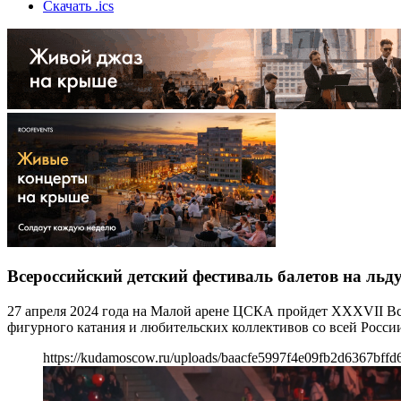
Скачать .ics
Всероссийский детский фестиваль балетов на льд
27 апреля 2024 года на Малой арене ЦСКА пройдет XXXVII Все
фигурного катания и любительских коллективов со всей Росси
https://kudamoscow.ru/uploads/baacfe5997f4e09fb2d6367bffd