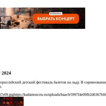
у 2024
российский детский фестиваль балетов на льду. В соревновани
и.
67e09.jpg
https://kudamoscow.ru/uploads/baacfe5997f4e09fb2d6367bff