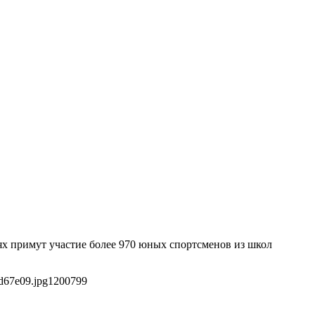
ях примут участие более 970 юных спортсменов из школ
d67e09.jpg
1200
799