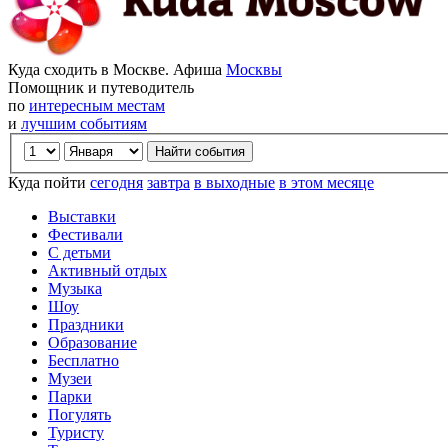
Куда сходить в Москве. Афиша
Москвы
Помощник и путеводитель
по
интересным местам
и
лучшим событиям
Куда пойти
сегодня
завтра
в выходные
в этом месяце
Выставки
Фестивали
С детьми
Активный отдых
Музыка
Шоу
Праздники
Образование
Бесплатно
Музеи
Парки
Погулять
Туристу