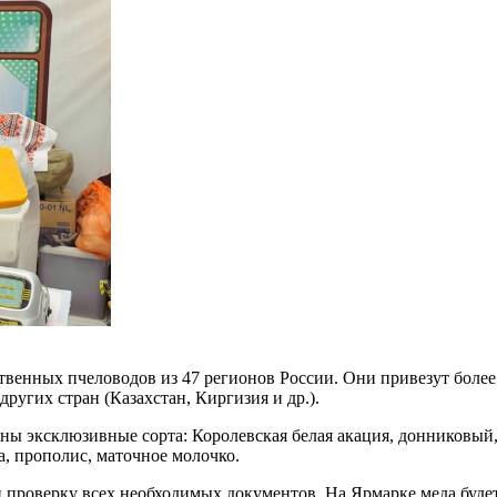
венных пчеловодов из 47 регионов России. Они привезут более
ругих стран (Казахстан, Киргизия и др.).
ены эксклюзивные сорта: Королевская белая акация, донниковый
а, прополис, маточное молочко.
 проверку всех необходимых документов. На Ярмарке меда будет