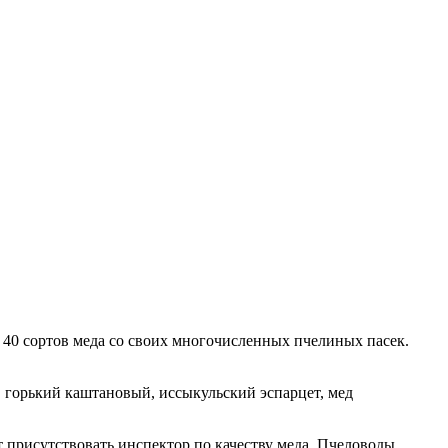
 40 сортов меда со своих многочисленных пчелиных пасек.
, горький каштановый, иссыкульский эспарцет, мед
 присутствовать инспектор по качеству меда. Пчеловоды