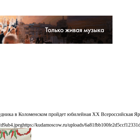
1
оведника в Коломенском пройдет юбилейная XX Всероссийская Яр
2d9ab4.jpeg
https://kudamoscow.ru/uploads/6a81fbb100fe2d5ccf12331