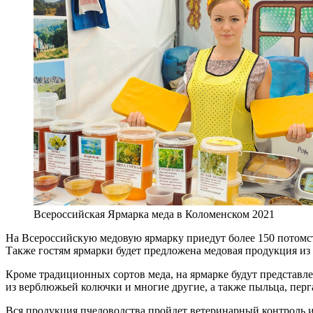
Всероссийская Ярмарка меда в Коломенском 2021
На Всероссийскую медовую ярмарку приедут более 150 потомст
Также гостям ярмарки будет предложена медовая продукция из д
Кроме традиционных сортов меда, на ярмарке будут представл
из верблюжьей колючки и многие другие, а также пыльца, перг
Вся продукция пчеловодства пройдет ветеринарный контроль и