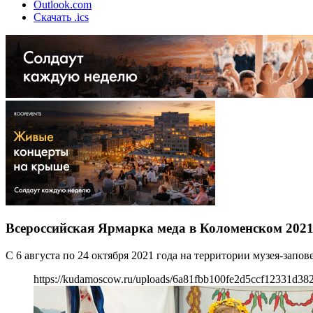
Outlook.com
Скачать .ics
Всероссийская Ярмарка меда в Коломенском 202
С 6 августа по 24 октября 2021 года на территории музея-зап
https://kudamoscow.ru/uploads/6a81fbb100fe2d5ccf12331d38