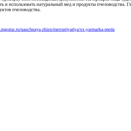
ать и использовать натуральный мед и продукты пчеловодства. 
уктов пчеловодства.
.mgomz.ru/nauchnaya-zhizn/meropriyatiya/xx-yarmarka-meda