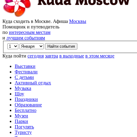
Куда сходить в Москве. Афиша
Москвы
Помощник и путеводитель
по
интересным местам
и
лучшим событиям
Куда пойти
сегодня
завтра
в выходные
в этом месяце
Выставки
Фестивали
С детьми
Активный отдых
Музыка
Шоу
Праздники
Образование
Бесплатно
Музеи
Парки
Погулять
Туристу