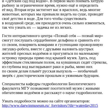
и «Детский сад под водой». В первой мало поймать хитрую
рыбину за ограниченное время, нужно ещё и определить
её вид. Вторая игра застигнет вас в врасплох, ведь многие
животные, которых мы привыкли видеть на суше, проводят
своё детство в воде. Для того чтобы существовать
в воздушной среде, им приходится очень сильно измениться,
так что узнать их — задачка не из легких.
Гости интерактивного центра «Познай себя — познай мир»
смогут послушать сердцебиение дельфина и сравнить его
со своим, покормить комарами и гусеницами прожорливую
лягушку-робота, вместе с друзьями наловить шустрых
жителей пресных водоёмов и прогуляться по маленькому
островку природы прямо под крышей музея. Здесь, под
эффектным стеклянным полом, на кувшинках сидят стрекозы,
из глубины вод выглядывают раки и рыбы, мимо них
по своим делам плывёт русская выхухоль — необычный
зверёк с доисторическим прошлым и уязвимым будущим.
Специалисты кафедры гидробиологии Биологического
факультета МГУ познакомят посетителей музея с живыми
обитателями водоёмов и расскажут о науке гидробиологии.
Узнать подробности можно на сайте организаторов:
http://www.darwinmuseum.ru/_forvisitors/?dir=waterday2015