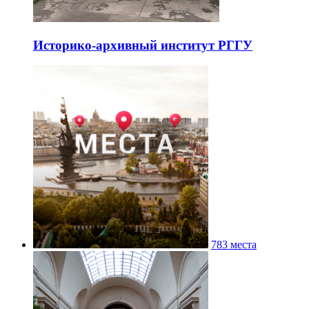
Историко-архивный институт РГГУ
783 места