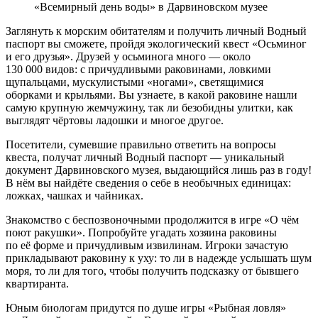
«Всемирный день воды» в Дарвиновском музее
Заглянуть к морским обитателям и получить личный Водный
паспорт вы сможете, пройдя экологический квест «Осьминог
и его друзья». Друзей у осьминога много — около
130 000 видов: с причудливыми раковинами, ловкими
щупальцами, мускулистыми «ногами», светящимися
оборками и крыльями. Вы узнаете, в какой раковине нашли
самую крупную жемчужину, так ли безобидны улитки, как
выглядят чёртовы ладошки и многое другое.
Посетители, сумевшие правильно ответить на вопросы
квеста, получат личный Водный паспорт — уникальный
документ Дарвиновского музея, выдающийся лишь раз в году!
В нём вы найдёте сведения о себе в необычных единицах:
ложках, чашках и чайниках.
Знакомство с беспозвоночными продолжится в игре «О чём
поют ракушки». Попробуйте угадать хозяина раковины
по её форме и причудливым извилинам. Игроки зачастую
прикладывают раковину к уху: то ли в надежде услышать шум
моря, то ли для того, чтобы получить подсказку от бывшего
квартиранта.
Юным биологам придутся по душе игры «Рыбная ловля»