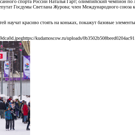
санного спорта России Наталья Гарт; олимпийский чемпион по 
епутат Госдумы Светлана Журова; член Международного союза 
стей научат красиво стоять на коньках, покажут базовые элемен
9dca0d.jpeg
https://kudamoscow.ru/uploads/0b3502b508beed0204ac91