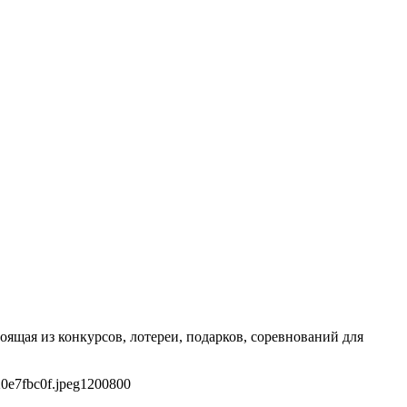
оящая из конкурсов, лотереи, подарков, соревнований для
0e7fbc0f.jpeg
1200
800