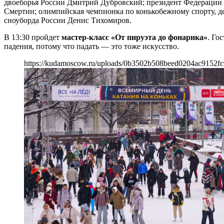
двоеборья России Дмитрий Дубровский; президент Федерации 
Смертин; олимпийская чемпионка по конькобежному спорту, д
сноуборда России Денис Тихомиров.
В 13:30 пройдет
мастер-класс «От пируэта до фонарика»
. Го
падения, потому что падать — это тоже искусство.
https://kudamoscow.ru/uploads/0b3502b508beed0204ac9152fc