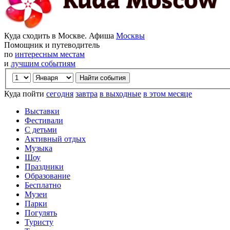
Куда сходить в Москве. Афиша
Москвы
Помощник и путеводитель
по
интересным местам
и
лучшим событиям
Куда пойти
сегодня
завтра
в выходные
в этом месяце
Выставки
Фестивали
С детьми
Активный отдых
Музыка
Шоу
Праздники
Образование
Бесплатно
Музеи
Парки
Погулять
Туристу