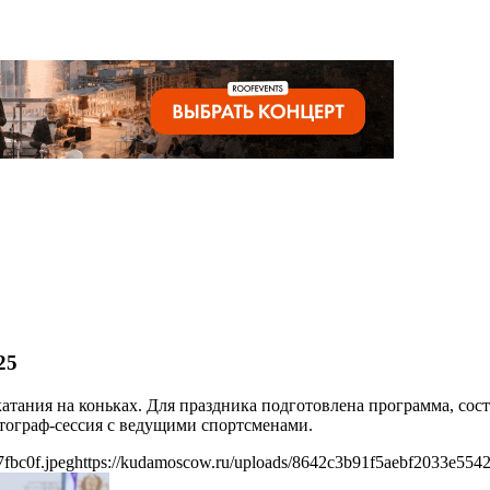
25
атания на коньках. Для праздника подготовлена программа, сост
автограф-сессия с ведущими спортсменами.
fbc0f.jpeg
https://kudamoscow.ru/uploads/8642c3b91f5aebf2033e5542