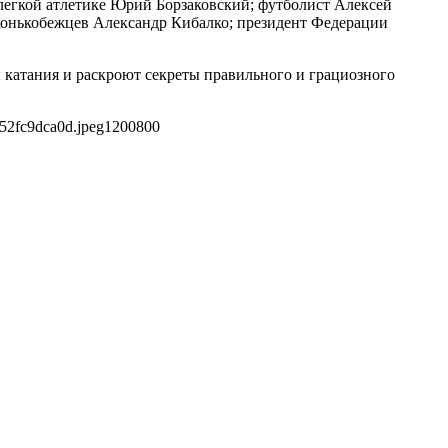
легкой атлетике Юрий Борзаковский; футболист Алексей
конькобежцев Александр Кибалко; президент Федерации
ты катания и раскроют секреты правильного и грациозного
52fc9dca0d.jpeg
1200
800