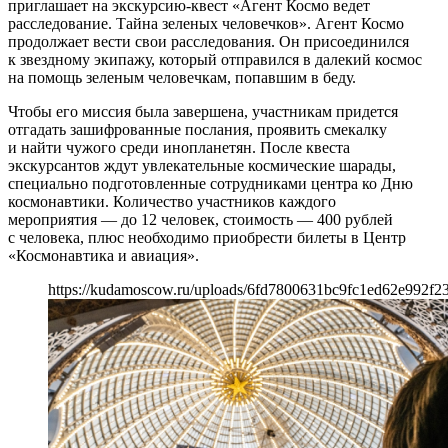
приглашает на экскурсию-квест «Агент Космо ведет
расследование. Тайна зеленых человечков». Агент Космо
продолжает вести свои расследования. Он присоединился
к звездному экипажу, который отправился в далекий космос
на помощь зеленым человечкам, попавшим в беду.
Чтобы его миссия была завершена, участникам придется
отгадать зашифрованные послания, проявить смекалку
и найти чужого среди инопланетян. После квеста
экскурсантов ждут увлекательные космические шарады,
специально подготовленные сотрудниками центра ко Дню
космонавтики. Количество участников каждого
мероприятия — до 12 человек, стоимость — 400 рублей
с человека, плюс необходимо приобрести билеты в Центр
«Космонавтика и авиация».
https://kudamoscow.ru/uploads/6fd7800631bc9fc1ed62e992f2