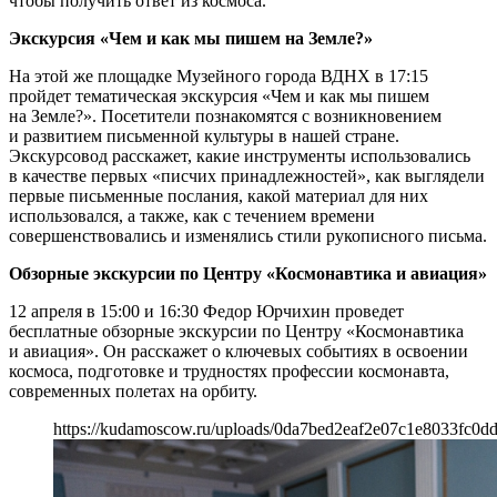
чтобы получить ответ из космоса.
Экскурсия «Чем и как мы пишем на Земле?»
На этой же площадке Музейного города ВДНХ в 17:15
пройдет тематическая экскурсия «Чем и как мы пишем
на Земле?». Посетители познакомятся с возникновением
и развитием письменной культуры в нашей стране.
Экскурсовод расскажет, какие инструменты использовались
в качестве первых «писчих принадлежностей», как выглядели
первые письменные послания, какой материал для них
использовался, а также, как с течением времени
совершенствовались и изменялись стили рукописного письма.
Обзорные экскурсии по Центру «Космонавтика и авиация»
12 апреля в 15:00 и 16:30 Федор Юрчихин проведет
бесплатные обзорные экскурсии по Центру «Космонавтика
и авиация». Он расскажет о ключевых событиях в освоении
космоса, подготовке и трудностях профессии космонавта,
современных полетах на орбиту.
https://kudamoscow.ru/uploads/0da7bed2eaf2e07c1e8033fc0dd