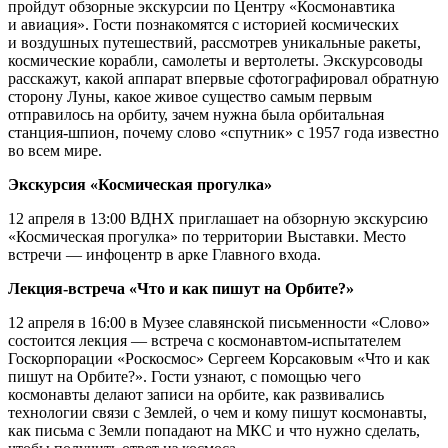
пройдут обзорные экскурсии по Центру «Космонавтика
и авиация». Гости познакомятся с историей космических
и воздушных путешествий, рассмотрев уникальные ракеты,
космические корабли, самолеты и вертолеты. Экскурсоводы
расскажут, какой аппарат впервые сфотографировал обратную
сторону Луны, какое живое существо самым первым
отправилось на орбиту, зачем нужна была орбитальная
станция-шпион, почему слово «спутник» с 1957 года известно
во всем мире.
Экскурсия «Космическая прогулка»
12 апреля в 13:00 ВДНХ приглашает на обзорную экскурсию
«Космическая прогулка» по территории Выставки. Место
встречи — инфоцентр в арке Главного входа.
Лекция-встреча «Что и как пишут на Орбите?»
12 апреля в 16:00 в Музее славянской письменности «Слово»
состоится лекция — встреча с космонавтом-испытателем
Госкорпорации «Роскосмос» Сергеем Корсаковым «Что и как
пишут на Орбите?». Гости узнают, с помощью чего
космонавты делают записи на орбите, как развивались
технологии связи с Землей, о чем и кому пишут космонавты,
как письма с Земли попадают на МКС и что нужно сделать,