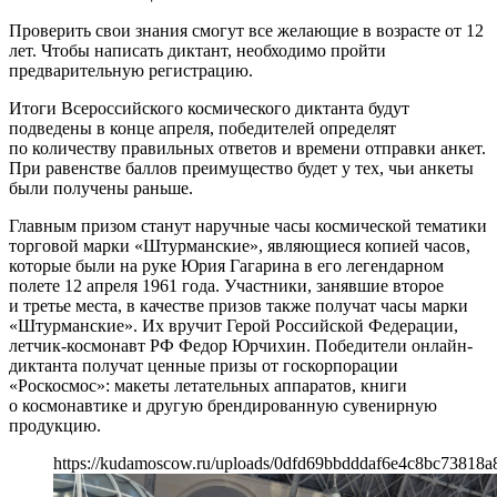
Проверить свои знания смогут все желающие в возрасте от 12
лет. Чтобы написать диктант, необходимо пройти
предварительную регистрацию.
Итоги Всероссийского космического диктанта будут
подведены в конце апреля, победителей определят
по количеству правильных ответов и времени отправки анкет.
При равенстве баллов преимущество будет у тех, чьи анкеты
были получены раньше.
Главным призом станут наручные часы космической тематики
торговой марки «Штурманские», являющиеся копией часов,
которые были на руке Юрия Гагарина в его легендарном
полете 12 апреля 1961 года. Участники, занявшие второе
и третье места, в качестве призов также получат часы марки
«Штурманские». Их вручит Герой Российской Федерации,
летчик-космонавт РФ Федор Юрчихин. Победители онлайн-
диктанта получат ценные призы от госкорпорации
«Роскосмос»: макеты летательных аппаратов, книги
о космонавтике и другую брендированную сувенирную
продукцию.
https://kudamoscow.ru/uploads/0dfd69bbdddaf6e4c8bc73818a