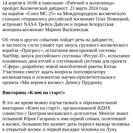
14 апреля в 16:00 в павильоне «Рабочий и колхозница»
пройдет Космический дайджест. 23 марта 2024 года
на корабле «Союз МС-25» на Международную космическую
станцию отправились российский космонавт Олег Новицкий,
астронавт NASA Трейси Дайсон и первая белорусская
женщина-космонавт Марина Василевская.
Об этом и других событиях пойдет речь на дайджесте,
в частности гости узнают про запуск грузового космического
корабля «Прогресс», испытания многоразовой системы
StarShip, запуск российского спутника «Ресурс-П», испытание
плазменных двигателей и спутниковой системы для проекта
«Сфера», разработку новой моноблочной ракеты Китая.
Участники смогут задать вопросы популяризатору
космонавтики и основателю научно-просветительского
проекта «Мы верим в космос» Денису Пруднику.
Викторина «Ключ на старт!»
В это же время можно поучаствовать в образовательной
викторине «Ключ на старт!», организованной ВДНХ
совместно с Центром московского долголетия. Многие знают
позывной Юрия Гагарина и имя первой собаки, полетевшей
в космос, большинство назовет даты первого выхода человека
в открытый космос и первой высадки человека на Луну.