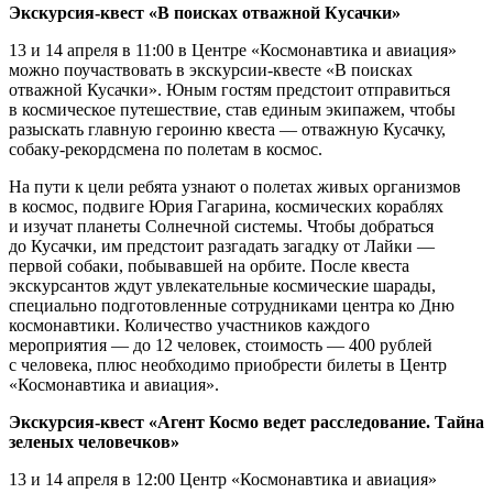
Экскурсия-квест «В поисках отважной Кусачки»
13 и 14 апреля в 11:00 в Центре «Космонавтика и авиация»
можно поучаствовать в экскурсии-квесте «В поисках
отважной Кусачки». Юным гостям предстоит отправиться
в космическое путешествие, став единым экипажем, чтобы
разыскать главную героиню квеста — отважную Кусачку,
собаку-рекордсмена по полетам в космос.
На пути к цели ребята узнают о полетах живых организмов
в космос, подвиге Юрия Гагарина, космических кораблях
и изучат планеты Солнечной системы. Чтобы добраться
до Кусачки, им предстоит разгадать загадку от Лайки —
первой собаки, побывавшей на орбите. После квеста
экскурсантов ждут увлекательные космические шарады,
специально подготовленные сотрудниками центра ко Дню
космонавтики. Количество участников каждого
мероприятия — до 12 человек, стоимость — 400 рублей
с человека, плюс необходимо приобрести билеты в Центр
«Космонавтика и авиация».
Экскурсия-квест «Агент Космо ведет расследование. Тайна
зеленых человечков»
13 и 14 апреля в 12:00 Центр «Космонавтика и авиация»