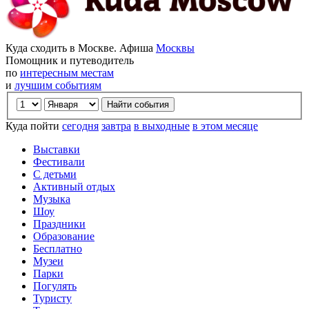
Куда сходить в Москве. Афиша
Москвы
Помощник и путеводитель
по
интересным местам
и
лучшим событиям
Куда пойти
сегодня
завтра
в выходные
в этом месяце
Выставки
Фестивали
С детьми
Активный отдых
Музыка
Шоу
Праздники
Образование
Бесплатно
Музеи
Парки
Погулять
Туристу