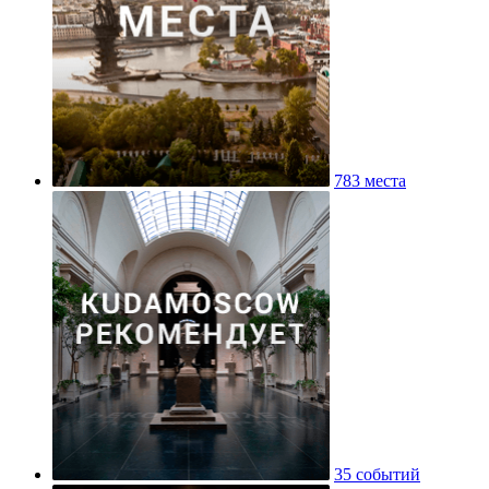
783 места
35 событий