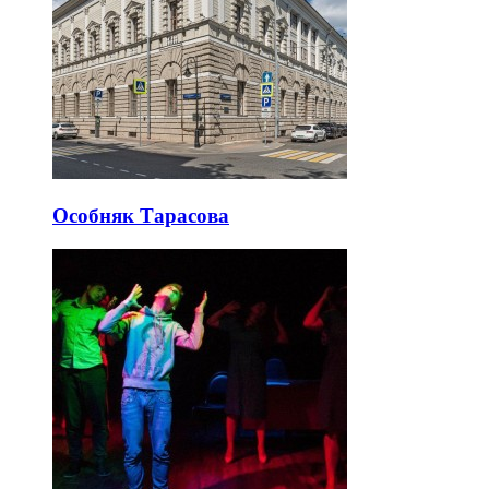
Особняк Тарасова