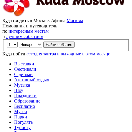
Куда сходить в Москве. Афиша
Москвы
Помощник и путеводитель
по
интересным местам
и
лучшим событиям
Куда пойти
сегодня
завтра
в выходные
в этом месяце
Выставки
Фестивали
С детьми
Активный отдых
Музыка
Шоу
Праздники
Образование
Бесплатно
Музеи
Парки
Погулять
Туристу