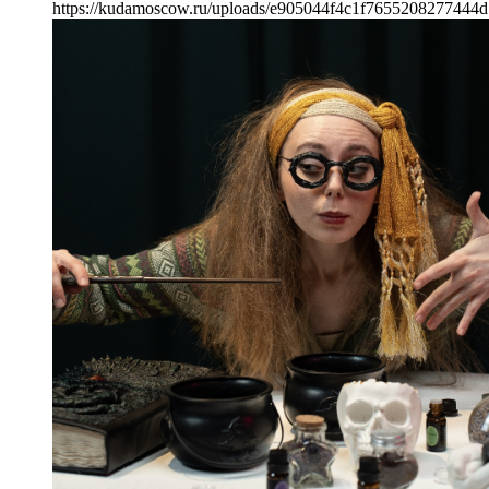
https://kudamoscow.ru/uploads/e905044f4c1f7655208277444d