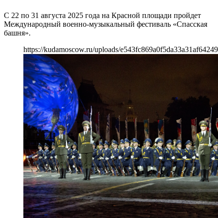
С 22 по 31 августа 2025 года на Красной площади пройдет
Международный военно-музыкальный фестиваль «Спасская
башня».
https://kudamoscow.ru/uploads/e543fc869a0f5da33a31af64249