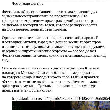
Фото: spasstower.ru
Фестиваль «Спасская башня» — это захватывающее дух
музыкально-театрализованное представление. Это
грандиозное «сражение» оркестров армий разных стран
за любовь и восторги зрителей, которое разворачивается
на фоне величественных стен Кремля.
Органичное сочетание военной, классической, народной
и эстрадной музыки, парадные дефиле военных оркестров
и танцевальные шоу, показательные выступления с оружием,
лазерные и пиротехнические эффекты — всё это делает
Фестиваль одним из самых ярких и запоминающихся зрелищ
года.
Основные мероприятия ежегодно проводятся на Красной
площади в Москве. «Спасская башня» — мероприятие,
на котором каждый находит что-то своё. Одним нравятся
чёткие, отлаженные движения военных. Другим — живая
оркестровая музыка. Третьим — национальная культура
представителей других стран.
https://kudamoscow.ru/uploads/632028b5516b9eeb5a26dd80ef