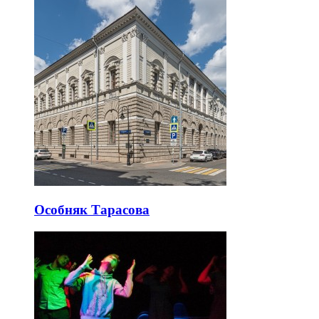
Особняк Тарасова