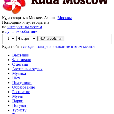
Куда сходить в Москве. Афиша
Москвы
Помощник и путеводитель
по
интересным местам
и
лучшим событиям
Куда пойти
сегодня
завтра
в выходные
в этом месяце
Выставки
Фестивали
С детьми
Активный отдых
Музыка
Шоу
Праздники
Образование
Бесплатно
Музеи
Парки
Погулять
Туристу