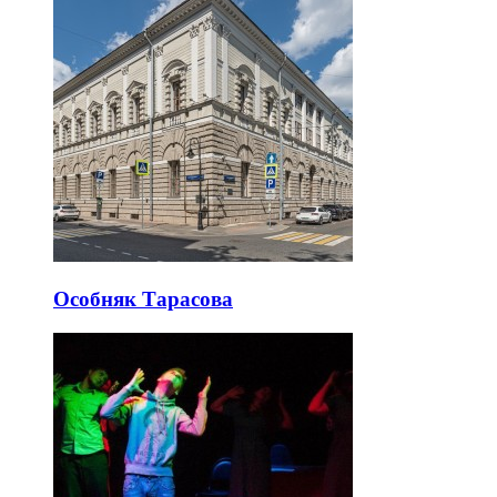
Особняк Тарасова