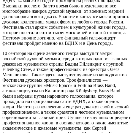
ВДНХ 14 мая 2016 года и проходил на разных площадках
Выставки все лето. За это время было представлено все
многообразие жанров духовой музыки, от военных маршей
до новоорлеанского джаза. Участие в конкурсе могли принять
духовые коллективы малых форм из любого города России.
Фестиваль стал ярким событием в культурной жизни города,
которое посетили сотни тысяч москвичей и гостей столицы.
Поэтому вполне логично, что финальный гала-концерт
фестиваля пройдет именно на ВДНХ и в День города.
10 сентября на сцене Зеленого театра выступят мэтры
российской духовой музыки, среди которых один из главных
джазовых музыкантов страны Вадим Эйленкриг с группой
Eilenkrig Crew, а также профессионалы из оркестра Олега
Меньшикова. Также здесь выступят лучшие из конкурсантов
Фестиваля духовых оркестров. Трое финалистов —
московские группы «Music Брасс» и Fortuna Brass Band,
а также виртуозы из Калининграда Königsberg Brass Band
были выбраны путем народного голосования, которое
проходило на официальном сайте ВДНХ, а также оценок
жюри. На этот раз коллективы еще раз докажут свой высокий
профессионализм, а также сразятся в честном музыкальном
соревновании за главный приз. Лучшего из лучших определит
профессиональное жюри, в составе которого такие именитые
академические и джазовые музыканты, как Сергей