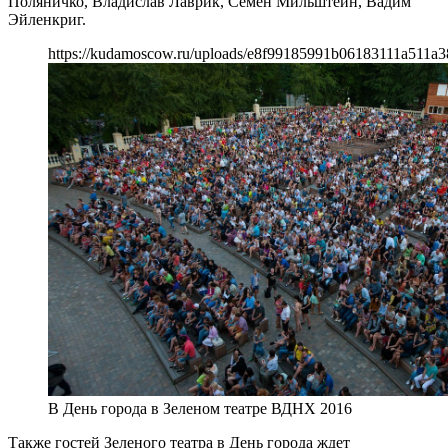
Поляничко, Владислав Лаврик, Семен Мильштейн, Вадим
Эйленкриг.
https://kudamoscow.ru/uploads/e8f99185991b06183111a511a3
В День города в Зеленом театре ВДНХ 2016
Также гостей Зеленого театра в День города ждет