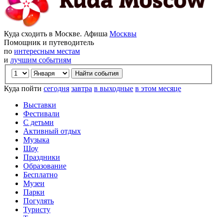
Куда сходить в Москве. Афиша
Москвы
Помощник и путеводитель
по
интересным местам
и
лучшим событиям
Куда пойти
сегодня
завтра
в выходные
в этом месяце
Выставки
Фестивали
С детьми
Активный отдых
Музыка
Шоу
Праздники
Образование
Бесплатно
Музеи
Парки
Погулять
Туристу