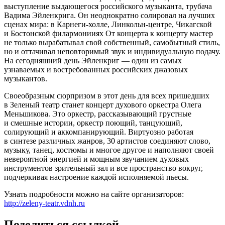
выступление выдающегося российского музыканта, трубача
Вадима Эйленкрига. Он неоднократно солировал на лучших
сценах мира: в Карнеги-холле, Линкольн-центре, Чикагской
и Бостонской филармонииях От концерта к концерту мастер
не только вырабатывал свой собственный, самобытный стиль,
но и оттачивал неповторимый звук и индивидуальную подачу.
На сегодняшний день Эйленкриг — один из самых
узнаваемых и востребованных российских джазовых
музыкантов.
Своеобразным сюрпризом в этот день для всех пришедших
в Зеленый театр станет концерт духового оркестра Олега
Меньшикова. Это оркестр, рассказывающий грустные
и смешные истории, оркестр поющий, танцующий,
солирующий и аккомпанирующий. Виртуозно работая
в синтезе различных жанров, 30 артистов соединяют слово,
музыку, танец, костюмы и многое другое и наполняют своей
невероятной энергией и мощным звучанием духовых
инструментов зрительный зал и все пространство вокруг,
подчеркивая настроение каждой исполняемой пьесы.
Узнать подробности можно на сайте организаторов:
http://zeleny-teatr.vdnh.ru
Поделиться ссылкой