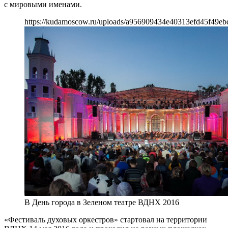
с мировыми именами.
https://kudamoscow.ru/uploads/a956909434e40313efd45f49eb
В День города в Зеленом театре ВДНХ 2016
«Фестиваль духовых оркестров» стартовал на территории