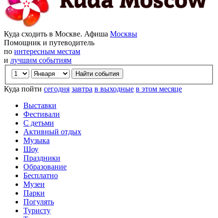
Куда сходить в Москве. Афиша
Москвы
Помощник и путеводитель
по
интересным местам
и
лучшим событиям
Куда пойти
сегодня
завтра
в выходные
в этом месяце
Выставки
Фестивали
С детьми
Активный отдых
Музыка
Шоу
Праздники
Образование
Бесплатно
Музеи
Парки
Погулять
Туристу