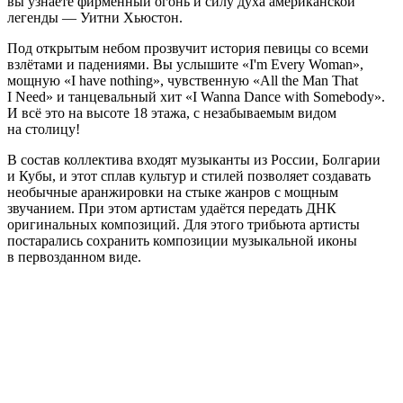
вы узнаете фирменный огонь и силу духа американской
легенды — Уитни Хьюстон.
Под открытым небом прозвучит история певицы со всеми
взлётами и падениями. Вы услышите «I'm Every Woman»,
мощную «I have nothing», чувственную «All the Man That
I Need» и танцевальный хит «I Wanna Dance with Somebody».
И всё это на высоте 18 этажа, с незабываемым видом
на столицу!
В состав коллектива входят музыканты из России, Болгарии
и Кубы, и этот сплав культур и стилей позволяет создавать
необычные аранжировки на стыке жанров с мощным
звучанием. При этом артистам удаётся передать ДНК
оригинальных композиций. Для этого трибьюта артисты
постарались сохранить композиции музыкальной иконы
в первозданном виде.