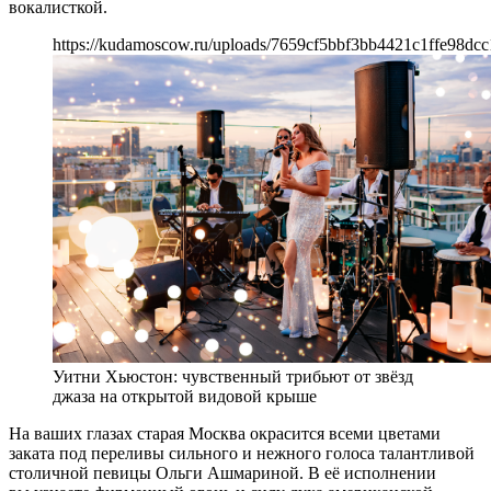
вокалисткой.
https://kudamoscow.ru/uploads/7659cf5bbf3bb4421c1ffe98dc
Уитни Хьюстон: чувственный трибьют от звёзд
джаза на открытой видовой крыше
На ваших глазах старая Москва окрасится всеми цветами
заката под переливы сильного и нежного голоса талантливой
столичной певицы Ольги Ашмариной. В её исполнении