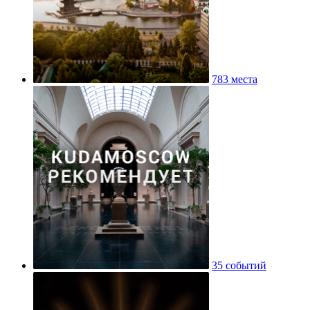
783 места
35 событий