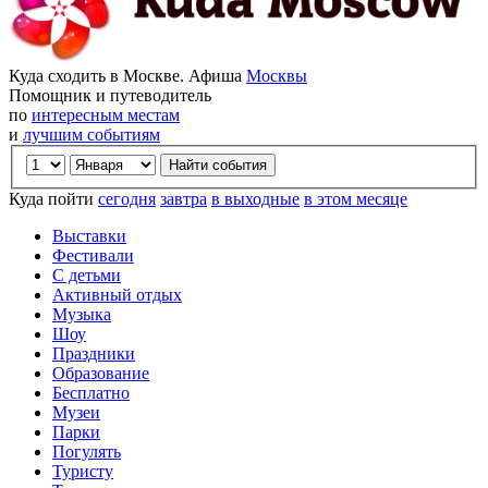
Куда сходить в Москве. Афиша
Москвы
Помощник и путеводитель
по
интересным местам
и
лучшим событиям
Куда пойти
сегодня
завтра
в выходные
в этом месяце
Выставки
Фестивали
С детьми
Активный отдых
Музыка
Шоу
Праздники
Образование
Бесплатно
Музеи
Парки
Погулять
Туристу