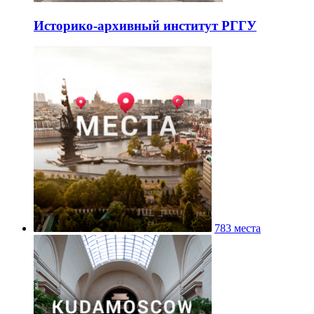
Историко-архивный институт РГГУ
783 места