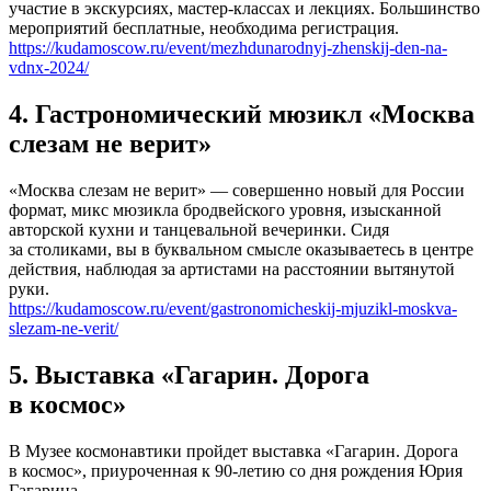
участие в экскурсиях, мастер-классах и лекциях. Большинство
мероприятий бесплатные, необходима регистрация.
https://kudamoscow.ru/event/mezhdunarodnyj-zhenskij-den-na-
vdnx-2024/
4. Гастрономический мюзикл «Москва
слезам не верит»
«Москва слезам не верит» — совершенно новый для России
формат, микс мюзикла бродвейского уровня, изысканной
авторской кухни и танцевальной вечеринки. Сидя
за столиками, вы в буквальном смысле оказываетесь в центре
действия, наблюдая за артистами на расстоянии вытянутой
руки.
https://kudamoscow.ru/event/gastronomicheskij-mjuzikl-moskva-
slezam-ne-verit/
5. Выставка «Гагарин. Дорога
в космос»
В Музее космонавтики пройдет выставка «Гагарин. Дорога
в космос», приуроченная к 90-летию со дня рождения Юрия
Гагарина.