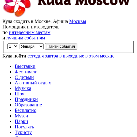
Куда сходить в Москве. Афиша
Москвы
Помощник и путеводитель
по
интересным местам
и
лучшим событиям
Куда пойти
сегодня
завтра
в выходные
в этом месяце
Выставки
Фестивали
С детьми
Активный отдых
Музыка
Шоу
Праздники
Образование
Бесплатно
Музеи
Парки
Погулять
Туристу