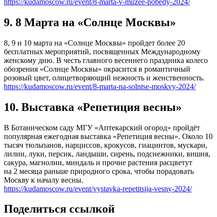
https://kudamoscow.ru/event/8-marta-v-muzee-pobedy-2024/
9. 8 Марта на «Солнце Москвы»
8, 9 и 10 марта на «Солнце Москвы» пройдет более 20
бесплатных мероприятий, посвященных Международному
женскому дню. В честь главного весеннего праздника колесо
обозрения «Солнце Москвы» окрасится в романтичный
розовый цвет, олицетворяющий нежность и женственность.
https://kudamoscow.ru/event/8-marta-na-solntse-moskvy-2024/
10. Выставка «Репетиция весны»
В Ботаническом саду МГУ «Аптекарский огород» пройдёт
популярная ежегодная выставка «Репетиция весны». Около 10
тысяч тюльпанов, нарциссов, крокусов, гиацинтов, мускари,
лилии, луки, персик, ландыши, сирень, подснежники, вишня,
сакура, магнолии, миндаль и прочие растения расцветут
на 2 месяца раньше природного срока, чтобы порадовать
Москву к началу весны.
https://kudamoscow.ru/event/vystavka-repetitsija-vesny-2024/
Поделиться ссылкой