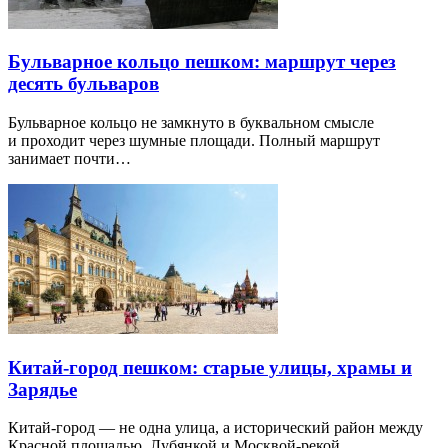
Бульварное кольцо пешком: маршрут через
десять бульваров
Бульварное кольцо не замкнуто в буквальном смысле
и проходит через шумные площади. Полный маршрут
занимает почти…
Китай-город пешком: старые улицы, храмы и
Зарядье
Китай-город — не одна улица, а исторический район между
Красной площадью, Лубянкой и Москвой-рекой.