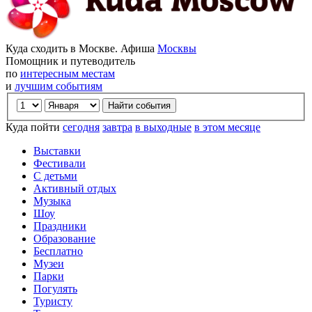
Куда сходить в Москве. Афиша
Москвы
Помощник и путеводитель
по
интересным местам
и
лучшим событиям
Куда пойти
сегодня
завтра
в выходные
в этом месяце
Выставки
Фестивали
С детьми
Активный отдых
Музыка
Шоу
Праздники
Образование
Бесплатно
Музеи
Парки
Погулять
Туристу