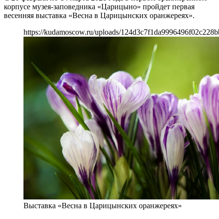
корпусе музея-заповедника «Царицыно» пройдет первая
весенняя выставка «Весна в Царицынских оранжереях».
https://kudamoscow.ru/uploads/124d3c7f1da9996496f02c228b
Выставка «Весна в Царицынских оранжереях»