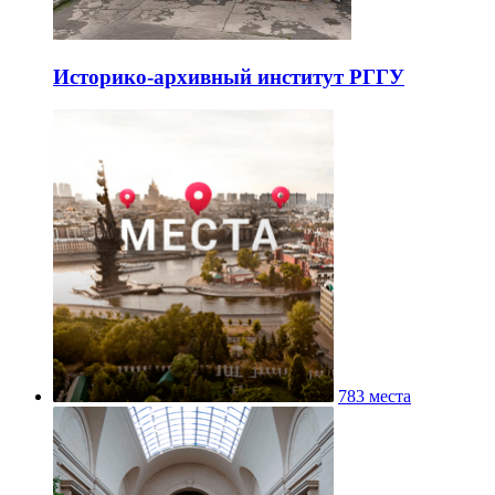
Историко-архивный институт РГГУ
783 места