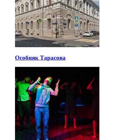
Особняк Тарасова