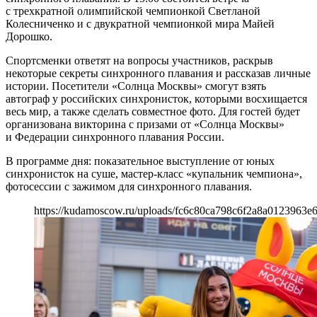
с трехкратной олимпийской чемпионкой Светланой
Колесниченко и с двукратной чемпионкой мира Майей
Дорошко.
Спортсменки ответят на вопросы участников, раскрыв
некоторые секреты синхронного плавания и рассказав личные
истории. Посетители «Солнца Москвы» смогут взять
автограф у российских синхронисток, которыми восхищается
весь мир, а также сделать совместное фото. Для гостей будет
организована викторина с призами от «Солнца Москвы»
и Федерации синхронного плавания России.
В программе дня: показательное выступление от юных
синхронисток на суше, мастер-класс «купальник чемпиона»,
фотосессии с зажимом для синхронного плавания.
https://kudamoscow.ru/uploads/fc6c80ca798c6f2a8a0123963e6