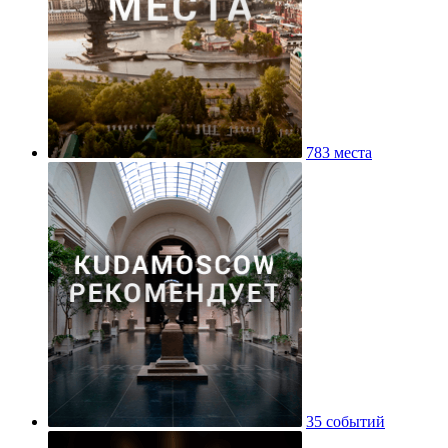
783 места
35 событий