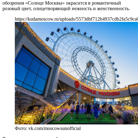
обозрения «Солнце Москвы» окрасится в романтичный
розовый цвет, олицетворяющий нежность и женственность.
https://kudamoscow.ru/uploads/5573dbf712b4937cdb2fa5c9ca
Фото: vk.com/moscowsunofficial