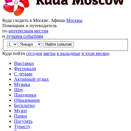
Куда сходить в Москве. Афиша
Москвы
Помощник и путеводитель
по
интересным местам
и
лучшим событиям
Куда пойти
сегодня
завтра
в выходные
в этом месяце
Выставки
Фестивали
С детьми
Активный отдых
Музыка
Шоу
Праздники
Образование
Бесплатно
Музеи
Парки
Погулять
Туристу