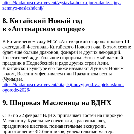
https://kudamoscow.ru/event/vystavka-bosx-djurer-dante-tajny-
zemnyx-naslazhdenij/
8. Китайский Новый год
в «Аптекарском огороде»
В Ботаническом саду МГУ «Аптекарский огород» пройдет III
ежегодный Фестиваль Китайского Нового года. В этом сезоне
будет ещё больше драконов, фонарей и других декораций.
Посетителей ждут большие сюрпризы. Это самый важный
праздник в Поднебесной и ряде других стран Азии.
В китайской культуре его также называют Лунным Новым
годом, Весенним фестивалем или Праздником весны
(Чуньцзе).
https://kudamoscow.ru/event/kitajskij-novyj-god-v-aptekarskom-
ogorode-2026/
9. Широкая Масленица на ВДНХ
С 16 по 22 февраля ВДНХ приглашает гостей на широкую
Масленицу. Кукольные спектакли, красочные шоу,
праздничное шествие, познавательные экскурсии,
приготовление 3D-блинчиков, увлекательные мастер-