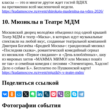
классы — это и многое другое ждет гостей ВДНХ
на протяжении всей масленичной недели.
https://kudamoscow.ru/event/shirokaja-maslenitsa-na-vdnx-2026/
10. Мюзиклы в Театре МДМ
Московский дворец молодёжи объединил под одной крышей
Театр МДМ и театр «Маска», в которых идут музыкальные
спектакли на любой вкус, созданные театральной компанией
Дмитрия Богачёва «Бродвей Москва»: грандиозный мюзикл
«Последняя сказка», романтический комедийный сериал
из мюзиклов «Первое свидание» и «День влюблённых», шоу
из мировых хитов «МАММА МИМО! или Мюзикл пошёл
не так» и семейная комедия с песнями «Элементарно, Хадсон!
Дело о собаке Б.». Бесплатно по Пушкинской карте!
https://kudamoscow.ru/event/mjuzikly-v-teatre-mdm/
Поделиться ссылкой
Фотографии события