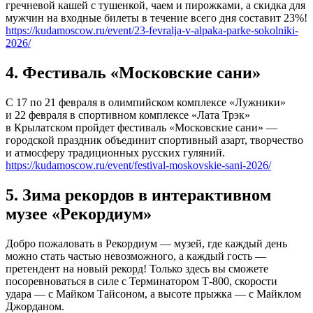
гречневой кашей с тушенкой, чаем и пирожками, а скидка для
мужчин на входные билеты в течение всего дня составит 23%!
https://kudamoscow.ru/event/23-fevralja-v-alpaka-parke-sokolniki-
2026/
4. Фестиваль «Московские сани»
С 17 по 21 февраля в олимпийском комплексе «Лужники»
и 22 февраля в спортивном комплексе «Лата Трэк»
в Крылатском пройдет фестиваль «Московские сани» —
городской праздник объединит спортивный азарт, творчество
и атмосферу традиционных русских гуляний.
https://kudamoscow.ru/event/festival-moskovskie-sani-2026/
5. Зима рекордов в интерактивном
музее «Рекордиум»
Добро пожаловать в Рекордиум — музей, где каждый день
можно стать частью невозможного, а каждый гость —
претендент на новый рекорд! Только здесь вы сможете
посоревноваться в силе с Терминатором Т-800, скорости
удара — с Майком Тайсоном, а высоте прыжка — с Майклом
Джорданом.