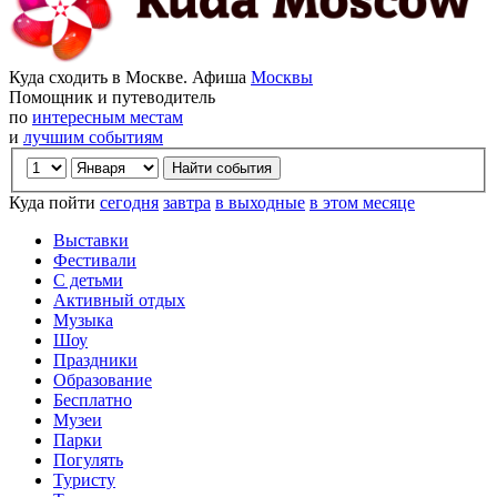
Куда сходить в Москве. Афиша
Москвы
Помощник и путеводитель
по
интересным местам
и
лучшим событиям
Куда пойти
сегодня
завтра
в выходные
в этом месяце
Выставки
Фестивали
С детьми
Активный отдых
Музыка
Шоу
Праздники
Образование
Бесплатно
Музеи
Парки
Погулять
Туристу