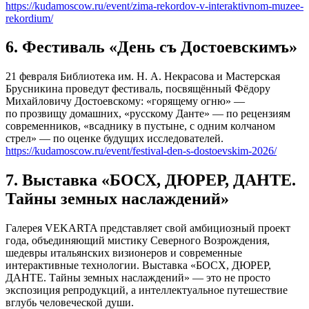
https://kudamoscow.ru/event/zima-rekordov-v-interaktivnom-muzee-
rekordium/
6. Фестиваль «День съ Достоевскимъ»
21 февраля Библиотека им. Н. А. Некрасова и Мастерская
Брусникина проведут фестиваль, посвящённый Фёдору
Михайловичу Достоевскому: «горящему огню» —
по прозвищу домашних, «русскому Данте» — по рецензиям
современников, «всаднику в пустыне, с одним колчаном
стрел» — по оценке будущих исследователей.
https://kudamoscow.ru/event/festival-den-s-dostoevskim-2026/
7. Выставка «БОСХ, ДЮРЕР, ДАНТЕ.
Тайны земных наслаждений»
Галерея VEKARTA представляет свой амбициозный проект
года, объединяющий мистику Северного Возрождения,
шедевры итальянских визионеров и современные
интерактивные технологии. Выставка «БОСХ, ДЮРЕР,
ДАНТЕ. Тайны земных наслаждений» — это не просто
экспозиция репродукций, а интеллектуальное путешествие
вглубь человеческой души.