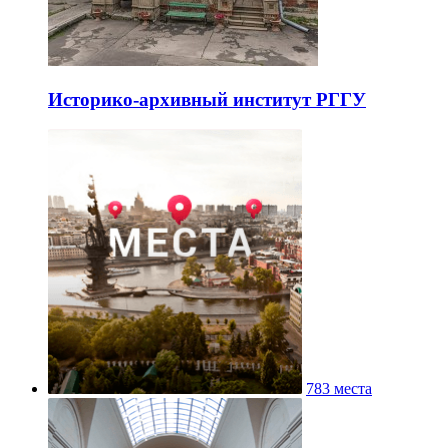
Историко-архивный институт РГГУ
783 места