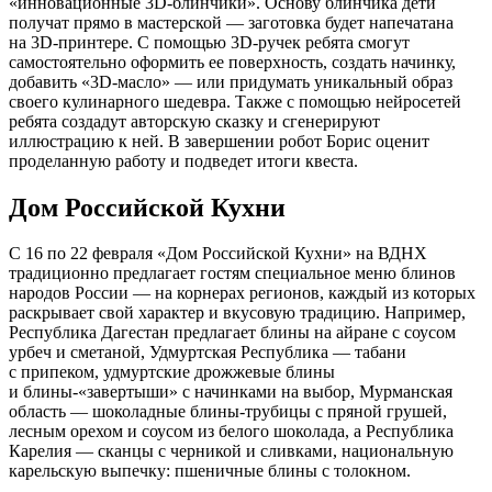
«инновационные 3D-блинчики». Основу блинчика дети
получат прямо в мастерской — заготовка будет напечатана
на 3D-принтере. С помощью 3D-ручек ребята смогут
самостоятельно оформить ее поверхность, создать начинку,
добавить «3D-масло» — или придумать уникальный образ
своего кулинарного шедевра. Также с помощью нейросетей
ребята создадут авторскую сказку и сгенерируют
иллюстрацию к ней. В завершении робот Борис оценит
проделанную работу и подведет итоги квеста.
Дом Российской Кухни
С 16 по 22 февраля «Дом Российской Кухни» на ВДНХ
традиционно предлагает гостям специальное меню блинов
народов России — на корнерах регионов, каждый из которых
раскрывает свой характер и вкусовую традицию. Например,
Республика Дагестан предлагает блины на айране с соусом
урбеч и сметаной, Удмуртская Республика — табани
с припеком, удмуртские дрожжевые блины
и блины-«завертыши» с начинками на выбор, Мурманская
область — шоколадные блины-трубицы с пряной грушей,
лесным орехом и соусом из белого шоколада, а Республика
Карелия — сканцы с черникой и сливками, национальную
карельскую выпечку: пшеничные блины с толокном.