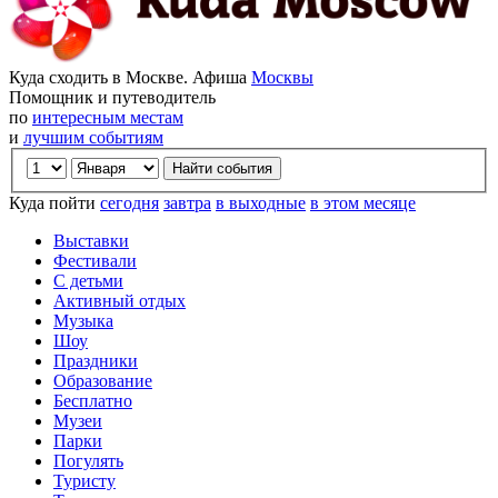
Куда сходить в Москве. Афиша
Москвы
Помощник и путеводитель
по
интересным местам
и
лучшим событиям
Куда пойти
сегодня
завтра
в выходные
в этом месяце
Выставки
Фестивали
С детьми
Активный отдых
Музыка
Шоу
Праздники
Образование
Бесплатно
Музеи
Парки
Погулять
Туристу