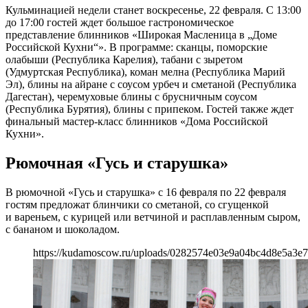
Кульминацией недели станет воскресенье, 22 февраля. С 13:00
до 17:00 гостей ждет большое гастрономическое
представление блинников «Широкая Масленица в „Доме
Российской Кухни“». В программе: сканцы, поморские
олабыши (Республика Карелия), табани с зыретом
(Удмуртская Республика), коман мелна (Республика Марий
Эл), блины на айране с соусом урбеч и сметаной (Республика
Дагестан), черемуховые блины с брусничным соусом
(Республика Бурятия), блины с припеком. Гостей также ждет
финальный мастер-класс блинников «Дома Российской
Кухни».
Рюмочная «Гусь и старушка»
В рюмочной «Гусь и старушка» с 16 февраля по 22 февраля
гостям предложат блинчики со сметаной, со сгущенкой
и вареньем, с курицей или ветчиной и расплавленным сыром,
с бананом и шоколадом.
https://kudamoscow.ru/uploads/0282574e03e9a04bc4d8e5a3e7