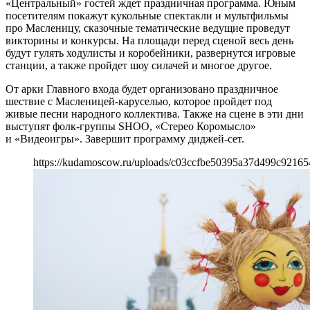
«Центральный» гостей ждет праздничная программа. Юным
посетителям покажут кукольные спектакли и мультфильмы
про Масленицу, сказочные тематические ведущие проведут
викторины и конкурсы. На площади перед сценой весь день
будут гулять ходулисты и коробейники, развернутся игровые
станции, а также пройдет шоу силачей и многое другое.
От арки Главного входа будет организовано праздничное
шествие с Масленицей-каруселью, которое пройдет под
живые песни народного коллектива. Также на сцене в эти дни
выступят фолк-группы SHOO, «Стерео Коромысло»
и «Видеоигры». Завершит программу диджей-сет.
https://kudamoscow.ru/uploads/c03ccfbe50395a37d499c92165