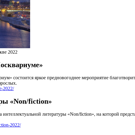
кве 2022
Москвариуме»
риум» состоится яркое предновогоднее мероприятие благотвори
зрослых.
e-2022/
ы «Non/fiction»
а интеллектуальной литературы «Non/fiction», на которой предс
ction-2022/