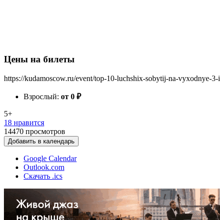
Цены на билеты
https://kudamoscow.ru/event/top-10-luchshix-sobytij-na-vyxodnye-3-
Взрослый:
от 0
₽
5+
18 нравится
14470
просмотров
Добавить в календарь
Google Calendar
Outlook.com
Скачать .ics