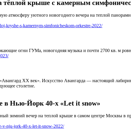
на тёплой крыше с камерным симфониче
ваемую атмосферу уютного новогоднего вечера на теплой панор
eploj-kryshe-s-kamernym-simfonicheskom-orkestre-2022/
кающие огни ГУМа, новогодняя музыка и почти 2700 кв. м ровно
2023/
«Авангард ХХ век». Искусство Авангарда — настоящий лабирин
едующее столетие.
 в Нью-Йорк 40-х «Let it snow»
ютный зимний вечер на теплой крыше в самом центре Москвы в п
-v-nju-jork-40-x-let-it-snow-2022/