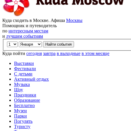
Куда сходить в Москве. Афиша
Москвы
Помощник и путеводитель
по
интересным местам
и
лучшим событиям
Куда пойти
сегодня
завтра
в выходные
в этом месяце
Выставки
Фестивали
С детьми
Активный отдых
Музыка
Шоу
Праздники
Образование
Бесплатно
Музеи
Парки
Погулять
Туристу