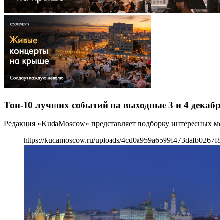
Топ-10 лучших событий на выходные 3 и 4 декабр
Редакция «KudaMoscow» представляет подборку интересных мер
https://kudamoscow.ru/uploads/4cd0a959a6599f473dafb0267f8