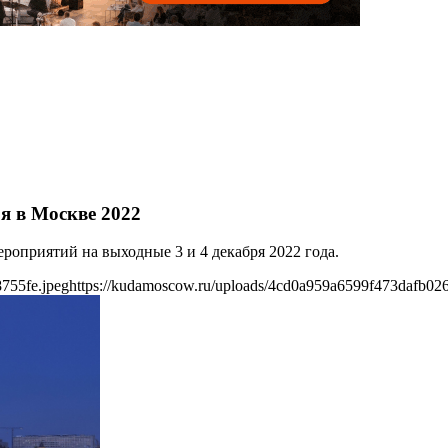
я в Москве 2022
оприятий на выходные 3 и 4 декабря 2022 года.
755fe.jpeg
https://kudamoscow.ru/uploads/4cd0a959a6599f473dafb026