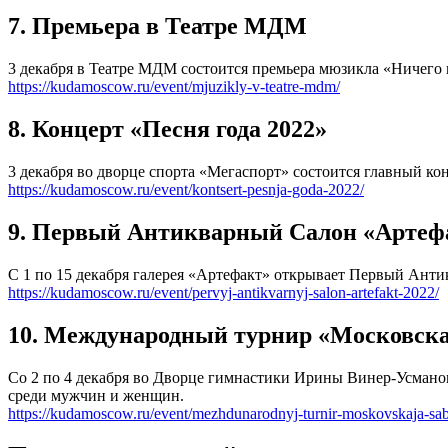
7. Премьера в Театре МДМ
3 декабря в Театре МДМ состоится премьера мюзикла «Ничего 
https://kudamoscow.ru/event/mjuzikly-v-teatre-mdm/
8. Концерт «Песня года 2022»
3 декабря во дворце спорта «Мегаспорт» состоится главный к
https://kudamoscow.ru/event/kontsert-pesnja-goda-2022/
9. Первый Антикварный Салон «Артеф
С 1 по 15 декабря галерея «Артефакт» открывает Первый Анти
https://kudamoscow.ru/event/pervyj-antikvarnyj-salon-artefakt-2022/
10. Международный турнир «Московска
Со 2 по 4 декабря во Дворце гимнастики Ирины Винер-Усмано
среди мужчин и женщин.
https://kudamoscow.ru/event/mezhdunarodnyj-turnir-moskovskaja-sab