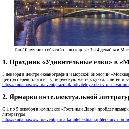
Топ-10 лучших событий на выходные 3 и 4 декабря в Мос
1. Праздник «Удивительные елки» в «
3 декабря в центре океанографии и морской биологии «Москва
центра перевоплотится в творческую мастерскую для детей и в
https://kudamoscow.ru/event/prazdnik-udivitelnye-elki-v-moskvarium
2. Ярмарка интеллектуальной литератур
С 1 по 5 декабря в комплексе «Гостиный Двор» пройдет ярмарк
литературы.
https://kudamoscow.ru/event/jarmarka-intellektualnoj-literatury-non-fi