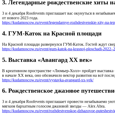
3. Легендарные рождественские хиты 
3 и 4 декабря Roofevents приглашает вас окунуться в незабы
от нового 2023 года.
https://kudamoscow.ru/event/legendarnye-rozhdestvenskie-xity-na-t
4. ГУМ-Каток на Красной площади
На Красной площади развернулся ГУМ-Каток. Гостей ждут свер
https://kudamoscow.ru/event/gum-katok-na-krasnoj-ploschadi-2022–
5. Выставка «Авангард ХХ век»
В креативном пространстве «Люмьер-Холл» пройдет выставка 
в начале ХХ века, оно обозначило вектор развития на всё посл
https://kudamoscow.ru/event/vystavka-avangard-xx-vek/
6. Рождественское джазовое путешествие
3 и 4 декабря Roofevents приглашает провести незабываемо у
мягким бархатным голосом джазовой звезды — Alex Abra.
https://kudamoscow.ru/event/rozhdestvenskoe-dzhazovoe-puteshestvie