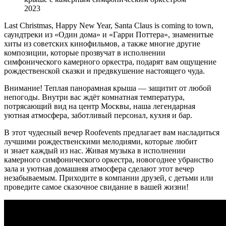
2023
Last Christmas, Happy New Year, Santa Claus is coming to town,
саундтреки из «Один дома» и «Гарри Поттера», знаменитые
хиты из советских кинофильмов, а также многие другие
композиции, которые прозвучат в исполнении
симфонического камерного оркестра, подарят вам ощущение
рождественской сказки и предвкушение настоящего чуда.
Внимание! Теплая панорамная крыша — защитит от любой
непогоды. Внутри вас ждёт комнатная температура,
потрясающий вид на центр Москвы, наша легендарная
уютная атмосфера, заботливый персонал, кухня и бар.
В этот чудесный вечер Roofevents предлагает вам насладиться
лучшими рождественскими мелодиями, которые любит
и знает каждый из нас. Живая музыка в исполнении
камерного симфонического оркестра, новогоднее убранство
зала и уютная домашняя атмосфера сделают этот вечер
незабываемым. Приходите в компании друзей, с детьми или
проведите самое сказочное свидание в вашей жизни!