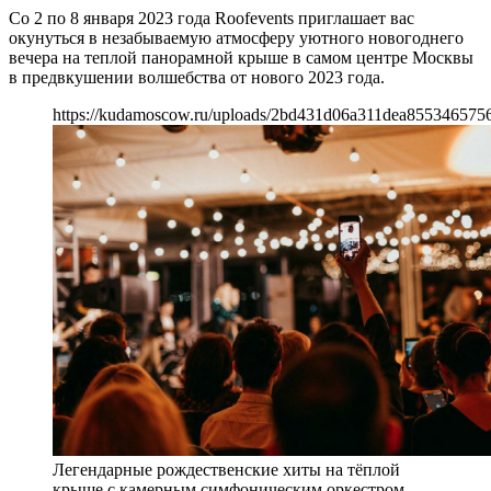
Со 2 по 8 января 2023 года Roofevents приглашает вас
окунуться в незабываемую атмосферу уютного новогоднего
вечера на теплой панорамной крыше в самом центре Москвы
в предвкушении волшебства от нового 2023 года.
https://kudamoscow.ru/uploads/2bd431d06a311dea855346575
Легендарные рождественские хиты на тёплой
крыше с камерным симфоническим оркестром