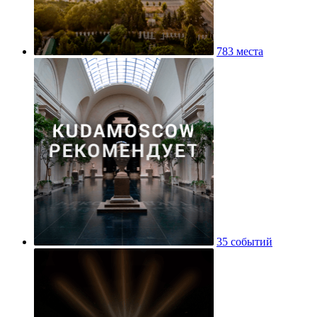
783 места
35 событий