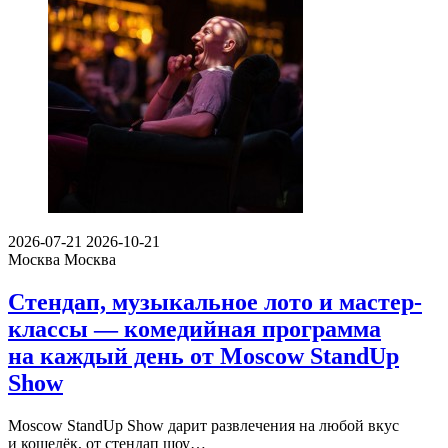
2026-07-21
2026-10-21
Москва
Москва
Стендап, музыкальное лото и мастер-
классы — комедийная программа
на каждый день от Moscow StandUp
Show
Moscow StandUp Show дарит развлечения на любой вкус
и кошелёк, от стендап шоу…