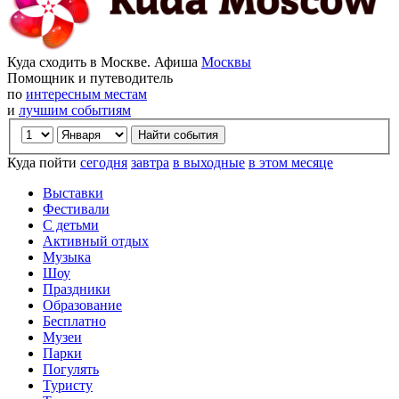
Куда сходить в Москве. Афиша
Москвы
Помощник и путеводитель
по
интересным местам
и
лучшим событиям
Куда пойти
сегодня
завтра
в выходные
в этом месяце
Выставки
Фестивали
С детьми
Активный отдых
Музыка
Шоу
Праздники
Образование
Бесплатно
Музеи
Парки
Погулять
Туристу