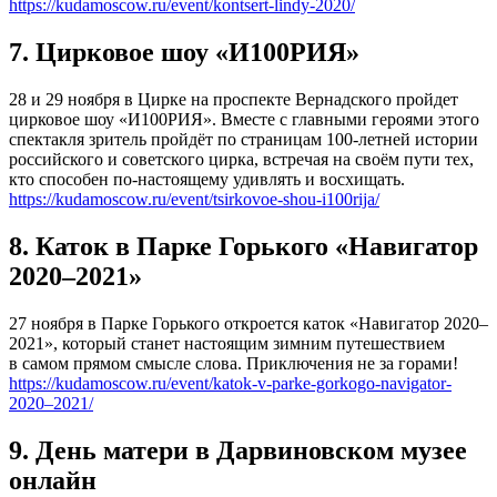
https://kudamoscow.ru/event/kontsert-lindy-2020/
7. Цирковое шоу «И100РИЯ»
28 и 29 ноября в Цирке на проспекте Вернадского пройдет
цирковое шоу «И100РИЯ». Вместе с главными героями этого
спектакля зритель пройдёт по страницам 100-летней истории
российского и советского цирка, встречая на своём пути тех,
кто способен по-настоящему удивлять и восхищать.
https://kudamoscow.ru/event/tsirkovoe-shou-i100rija/
8. Каток в Парке Горького «Навигатор
2020–2021»
27 ноября в Парке Горького откроется каток «Навигатор 2020–
2021», который станет настоящим зимним путешествием
в самом прямом смысле слова. Приключения не за горами!
https://kudamoscow.ru/event/katok-v-parke-gorkogo-navigator-
2020–2021/
9. День матери в Дарвиновском музее
онлайн