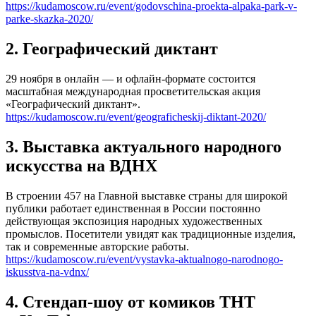
https://kudamoscow.ru/event/godovschina-proekta-alpaka-park-v-
parke-skazka-2020/
2. Географический диктант
29 ноября в онлайн — и офлайн-формате состоится
масштабная международная просветительская акция
«Географический диктант».
https://kudamoscow.ru/event/geograficheskij-diktant-2020/
3. Выставка актуального народного
искусства на ВДНХ
В строении 457 на Главной выставке страны для широкой
публики работает единственная в России постоянно
действующая экспозиция народных художественных
промыслов. Посетители увидят как традиционные изделия,
так и современные авторские работы.
https://kudamoscow.ru/event/vystavka-aktualnogo-narodnogo-
iskusstva-na-vdnx/
4. Стендап-шоу от комиков ТНТ