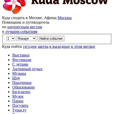
Куда сходить в Москве. Афиша
Москвы
Помощник и путеводитель
по
интересным местам
и
лучшим событиям
Куда пойти
сегодня
завтра
в выходные
в этом месяце
Выставки
Фестивали
С детьми
Активный отдых
Музыка
Шоу
Праздники
Образование
Бесплатно
Музеи
Парки
Погулять
Туристу