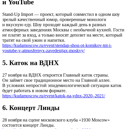
и YouTube
Stand-Up Import — проект, который совместил в одном шоу
зрелый качественный юмор, проверенные монологи
и вкусную еду. Шоу проходят каждый день в разных
атмосферных заведениях Москвы с необычной кухней. Гости
не платят за вход, а только вносят депозит на месте, который
тратят на свой ужин и напитки.
https://kudamoscow.ru/event/stendap-shou-ot-komikov-tnt-i-
youtube-v-atmosfernyx-zavedenijax-moskvy/
5. Каток на ВДНХ
27 ноября на ВДНХ откроется Главный каток страны.
Он займет свое традиционное место на Главной аллее.
В условиях непростой эпидемиологической ситуации каток
будет работать в новом формате.
https://kudamoscow.ru/event/katok-na-vdnx-2020–2021/
6. Концерт Линды
28 ноября на сцене московского клуба «1930 Moscow»
состоится концерт Линды.