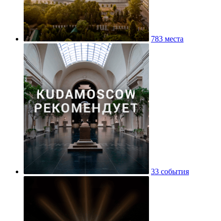
783 места
33 события