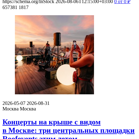
https://schema.org/InStock
2026-08-06T12:15:00+03:00
0
от 0
₽
657381
1817
2026-05-07
2026-08-31
Москва
Москва
Концерты на крыше с видом
в Москве: три центральных площадки
Roofevents этим летом